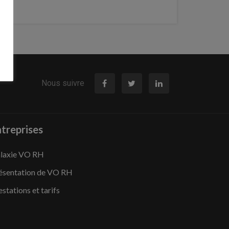
Nous suivre
treprises
laxie VO RH
ésentation de VO RH
estations et tarifs