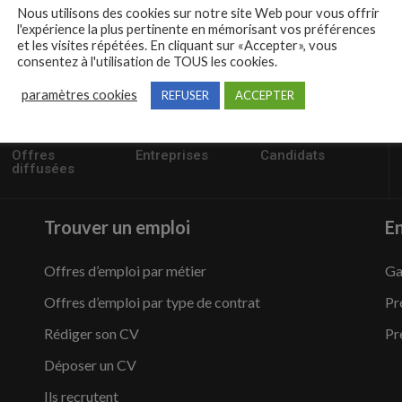
Nous utilisons des cookies sur notre site Web pour vous offrir
l'expérience la plus pertinente en mémorisant vos préférences
et les visites répétées. En cliquant sur «Accepter», vous
consentez à l'utilisation de TOUS les cookies.
paramètres cookies
REFUSER
ACCEPTER
57235
1,504
95,486
Offres
Entreprises
Candidats
diffusées
Trouver un emploi
En
Offres d’emploi par métier
Ga
Offres d’emploi par type de contrat
Pr
Rédiger son CV
Pr
Déposer un CV
Ils recrutent