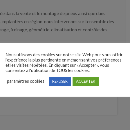
ée dans la vente et le montage de pneus ainsi que dans
 implantées en région, nous intervenons sur l’ensemble des
ange, freinage, géométrie, climatisation et contrôle des
ssurer un service de qualité, réactif et adapté aux besoins
Nous utilisons des cookies sur notre site Web pour vous offrir
uipes techniques qualifiées et engagées, au service d’une
l'expérience la plus pertinente en mémorisant vos préférences
et les visites répétées. En cliquant sur «Accepter», vous
consentez à l'utilisation de TOUS les cookies.
re solide offrant un cadre de travail stable, des missions
paramètres cookies
REFUSER
ACCEPTER
 réseau.