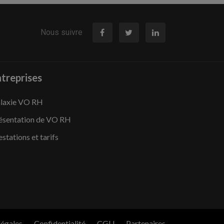
Nous suivre
treprises
laxie VO RH
ésentation de VO RH
estations et tarifs
légales
Confidentialité
CGU
Partenaires