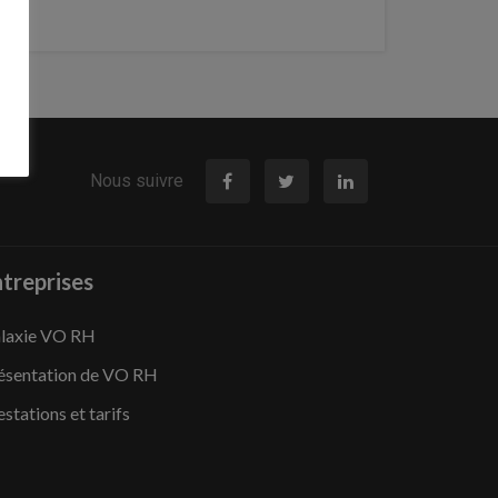
Nous suivre
treprises
laxie VO RH
ésentation de VO RH
estations et tarifs