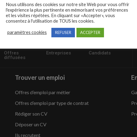
Nous utilisons des cookies sur notre site Web pour vous offrir
l'expérience la plus pertinente en mémorisant vos préférences
et les visites répétées. En cliquant sur «Accepter», vous
consentez à l'utilisation de TOUS les cookies.
paramètres cookies
REFUSER
ACCEPTER
57235
1,504
95,486
Offres
Entreprises
Candidats
diffusées
Trouver un emploi
En
Offres d’emploi par métier
Ga
Offres d’emploi par type de contrat
Pr
Rédiger son CV
Pr
Déposer un CV
Ils recrutent