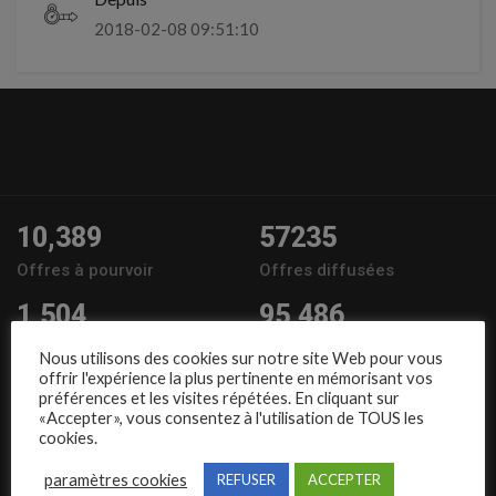
2018-02-08 09:51:10
10,389
57235
Offres à pourvoir
Offres diffusées
1,504
95,486
Entreprises
Candidats
Nous utilisons des cookies sur notre site Web pour vous
offrir l'expérience la plus pertinente en mémorisant vos
Nous suivre
préférences et les visites répétées. En cliquant sur
«Accepter», vous consentez à l'utilisation de TOUS les
cookies.
paramètres cookies
REFUSER
ACCEPTER