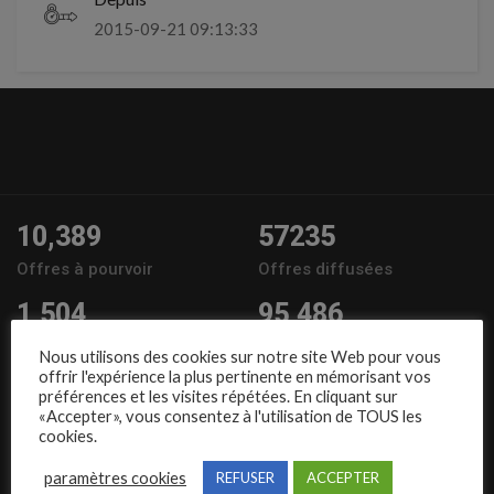
2015-09-21 09:13:33
10,389
57235
Offres à pourvoir
Offres diffusées
1,504
95,486
Entreprises
Candidats
Nous utilisons des cookies sur notre site Web pour vous
offrir l'expérience la plus pertinente en mémorisant vos
Nous suivre
préférences et les visites répétées. En cliquant sur
«Accepter», vous consentez à l'utilisation de TOUS les
cookies.
paramètres cookies
REFUSER
ACCEPTER