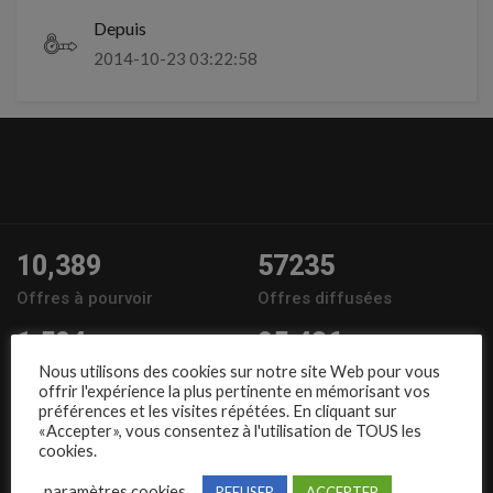
Depuis
2014-10-23 03:22:58
10,389
57235
Offres à pourvoir
Offres diffusées
1,504
95,486
Nous utilisons des cookies sur notre site Web pour vous
Entreprises
Candidats
offrir l'expérience la plus pertinente en mémorisant vos
préférences et les visites répétées. En cliquant sur
Nous suivre
«Accepter», vous consentez à l'utilisation de TOUS les
cookies.
paramètres cookies
REFUSER
ACCEPTER