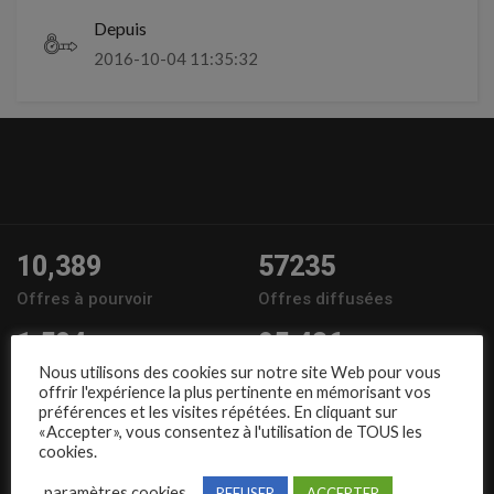
Depuis
2016-10-04 11:35:32
10,389
57235
Offres à pourvoir
Offres diffusées
1,504
95,486
Nous utilisons des cookies sur notre site Web pour vous
Entreprises
Candidats
offrir l'expérience la plus pertinente en mémorisant vos
préférences et les visites répétées. En cliquant sur
Nous suivre
«Accepter», vous consentez à l'utilisation de TOUS les
cookies.
paramètres cookies
REFUSER
ACCEPTER