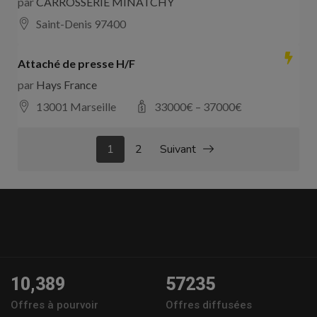
par
CARROSSERIE MINATCHY
Saint-Denis 97400
Attaché de presse H/F
par
Hays France
13001 Marseille
33000
€ –
37000
€
1
2
Suivant
10,389
57235
Offres à pourvoir
Offres diffusées