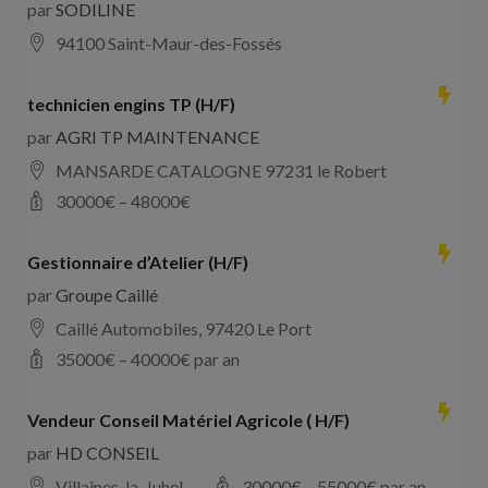
par
SODILINE
94100 Saint-Maur-des-Fossés
technicien engins TP (H/F)
par
AGRI TP MAINTENANCE
MANSARDE CATALOGNE 97231 le Robert
30000
€ –
48000
€
Gestionnaire d’Atelier (H/F)
par
Groupe Caillé
Caillé Automobiles, 97420 Le Port
35000
€ –
40000
€ par an
Vendeur Conseil Matériel Agricole ( H/F)
par
HD CONSEIL
Villaines-la-Juhel
30000
€ –
55000
€ par an