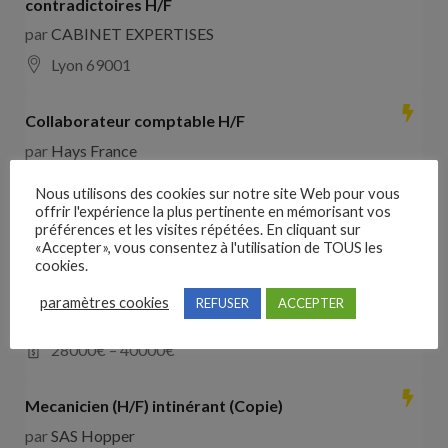
contradictoires H/F
par
CABINET EXPERTISES
Lyon 69001
Collaborateur comptable H/F
par
Hays France
16000 Angoulême
28000
€ –
35000
€
Nous utilisons des cookies sur notre site Web pour vous
offrir l'expérience la plus pertinente en mémorisant vos
préférences et les visites répétées. En cliquant sur
Comducteur poids lourd avec expérience dans les
«Accepter», vous consentez à l'utilisation de TOUS les
travaux publics
cookies.
par
VO RH
paramètres cookies
REFUSER
ACCEPTER
les landes de cassentin RD910
28000
€ –
40000
€
Mecanicien (H/F) intinérant (Copie)
par
SAS Hopper