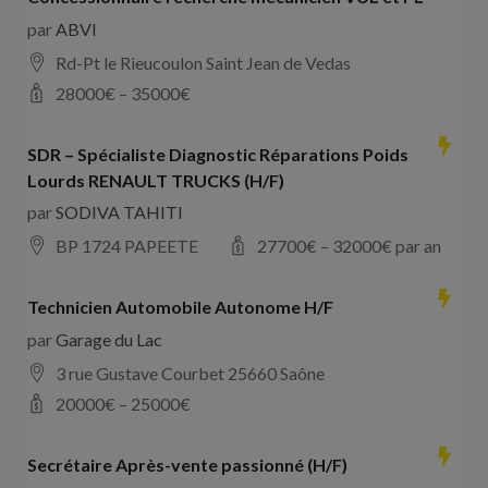
par
ABVI
Rd-Pt le Rieucoulon Saint Jean de Vedas
28000
€ –
35000
€
SDR – Spécialiste Diagnostic Réparations Poids
Lourds RENAULT TRUCKS (H/F)
par
SODIVA TAHITI
BP 1724 PAPEETE
27700
€ –
32000
€ par an
Technicien Automobile Autonome H/F
par
Garage du Lac
3 rue Gustave Courbet 25660 Saône
20000
€ –
25000
€
Secrétaire Après-vente passionné (H/F)