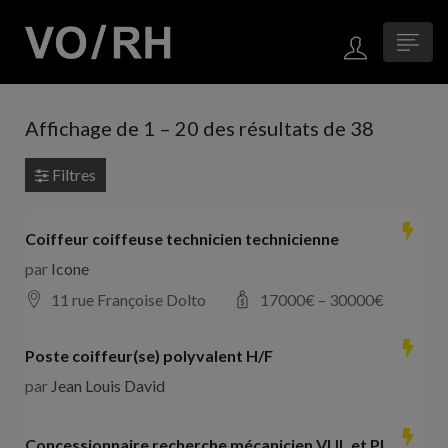
Affichage de
1
–
20
des résultats de 38
Filtres
Coiffeur coiffeuse technicien technicienne
par
Icone
11 rue Françoise Dolto
17000
€ –
30000
€
Poste coiffeur(se) polyvalent H/F
par
Jean Louis David
Concessionnaire recherche mécanicien VUL et PL