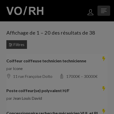
Affichage de
1
–
20
des résultats de 38
Filtres
Coiffeur coiffeuse technicien technicienne
par
Icone
11 rue Françoise Dolto
17000
€ –
30000
€
Poste coiffeur(se) polyvalent H/F
par
Jean Louis David
Concessionnaire recherche mécanicien VUL et PL