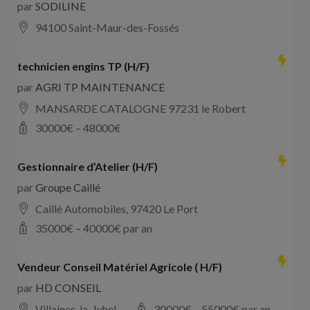
par
SODILINE
94100 Saint-Maur-des-Fossés
technicien engins TP (H/F)
par
AGRI TP MAINTENANCE
MANSARDE CATALOGNE 97231 le Robert
30000
€ –
48000
€
Gestionnaire d’Atelier (H/F)
par
Groupe Caillé
Caillé Automobiles, 97420 Le Port
35000
€ –
40000
€ par an
Vendeur Conseil Matériel Agricole ( H/F)
par
HD CONSEIL
Villaines-la-Juhel
30000
€ –
55000
€ par an