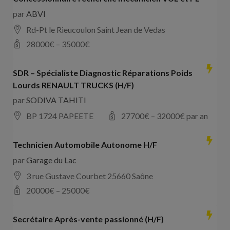
par
ABVI
Rd-Pt le Rieucoulon Saint Jean de Vedas
28000
€ –
35000
€
SDR – Spécialiste Diagnostic Réparations Poids
Lourds RENAULT TRUCKS (H/F)
par
SODIVA TAHITI
BP 1724 PAPEETE
27700
€ –
32000
€ par an
Technicien Automobile Autonome H/F
par
Garage du Lac
3 rue Gustave Courbet 25660 Saône
20000
€ –
25000
€
Secrétaire Après-vente passionné (H/F)