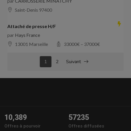
par
CARROSSERIE MINATCHY
Saint-Denis 97400
Attaché de presse H/F
par
Hays France
13001 Marseille
33000
€ –
37000
€
1
2
Suivant
10,389
57235
Offres à pourvoir
Offres diffusées