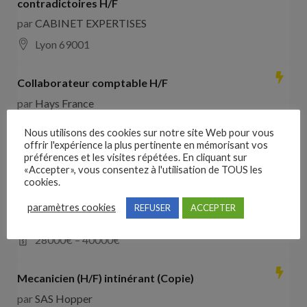
contradictoires H/F
par
CABINET EXPERTISES
Lyon 69001
Collaborateur comptable H/F
par
Hays France
16000 Angoulême
28000
€ –
35000
€
Nous utilisons des cookies sur notre site Web pour vous
offrir l'expérience la plus pertinente en mémorisant vos
préférences et les visites répétées. En cliquant sur
Comducteur poids lourd avec expérience dans les
«Accepter», vous consentez à l'utilisation de TOUS les
travaux publics
cookies.
par
VO RH
paramètres cookies
REFUSER
ACCEPTER
les landes de cassentin RD910
28000
€ –
40000
€
Mecanicien (H/F) intinérant (Copie)
par
SAS Hopper