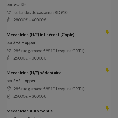
par
VO RH
les landes de cassentin RD910
28000
€ –
40000
€
Mecanicien (H/F) intinérant (Copie)
par
SAS Hopper
285 rue gamand 59810 Lesquin ( CRT1)
25000
€ –
30000
€
Mecanicien (H/F) sédentaire
par
SAS Hopper
285 rue gamand 59810 Lesquin ( CRT1)
25000
€ –
30000
€
Mécanicien Automobile