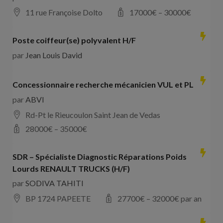
11 rue Françoise Dolto
17000
€ –
30000
€
Poste coiffeur(se) polyvalent H/F
par
Jean Louis David
Concessionnaire recherche mécanicien VUL et PL
par
ABVI
Rd-Pt le Rieucoulon Saint Jean de Vedas
28000
€ –
35000
€
SDR – Spécialiste Diagnostic Réparations Poids
Lourds RENAULT TRUCKS (H/F)
par
SODIVA TAHITI
BP 1724 PAPEETE
27700
€ –
32000
€ par an