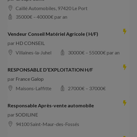
Caillé Automobiles, 97420 Le Port
35000
€ –
40000
€ par an
Vendeur Conseil Matériel Agricole ( H/F)
par
HD CONSEIL
Villaines-la-Juhel
30000
€ –
55000
€ par an
RESPONSABLE D’EXPLOITATION H/F
par
France Galop
Maisons-Laffitte
27000
€ –
37000
€
Responsable Après-vente automobile
par
SODILINE
94100 Saint-Maur-des-Fossés