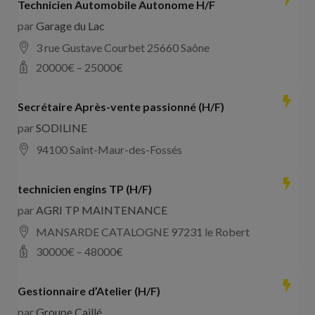
Technicien Automobile Autonome H/F
par
Garage du Lac
3 rue Gustave Courbet 25660 Saône
20000
€ –
25000
€
Secrétaire Après-vente passionné (H/F)
par
SODILINE
94100 Saint-Maur-des-Fossés
technicien engins TP (H/F)
par
AGRI TP MAINTENANCE
MANSARDE CATALOGNE 97231 le Robert
30000
€ –
48000
€
Gestionnaire d’Atelier (H/F)
par
Groupe Caillé