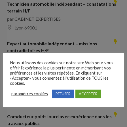
Technicien automobile indépendant – constatations
terrain H/F
par
CABINET EXPERTISES
Lyon 69001
Expert automobile indépendant – missions
contradictoires H/F
par
CABINET EXPERTISES
Nous utilisons des cookies sur notre site Web pour vous
Lyon 69001
offrir l'expérience la plus pertinente en mémorisant vos
préférences et les visites répétées. En cliquant sur
«Accepter», vous consentez à l'utilisation de TOUS les
Collaborateur comptable H/F
cookies.
par
Hays France
paramètres cookies
REFUSER
ACCEPTER
16000 Angoulême
28000
€ –
35000
€
Comducteur poids lourd avec expérience dans les
travaux publics