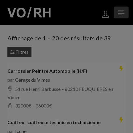
Affichage de
1
–
20
des résultats de 39
Filtres
Carrossier Peintre Automobile (H/F)
par
Garage du Vimeu
51 rue Henri Barbusse – 80210 FEUQUIERES en
Vimeu
32000
€ –
36000
€
Coiffeur coiffeuse technicien technicienne
par
Icone