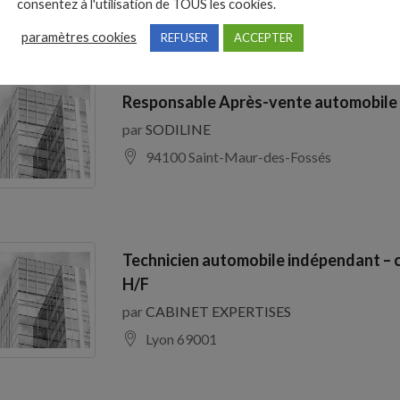
consentez à l'utilisation de TOUS les cookies.
paramètres cookies
REFUSER
ACCEPTER
Responsable Après-vente automobile
par
SODILINE
94100 Saint-Maur-des-Fossés
Technicien automobile indépendant – 
H/F
par
CABINET EXPERTISES
Lyon 69001