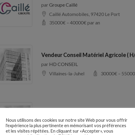
par
Groupe Caillé
Caillé Automobiles, 97420 Le Port
35000
€ –
40000
€ par an
Vendeur Conseil Matériel Agricole ( H
par
HD CONSEIL
Villaines-la-Juhel
30000
€ –
55000
RESPONSABLE D’EXPLOITATION H/F
Nous utilisons des cookies sur notre site Web pour vous offrir
par
France Galop
l'expérience la plus pertinente en mémorisant vos préférences
Maisons-Laffitte
27000
€ –
37000
et les visites répétées. En cliquant sur «Accepter», vous