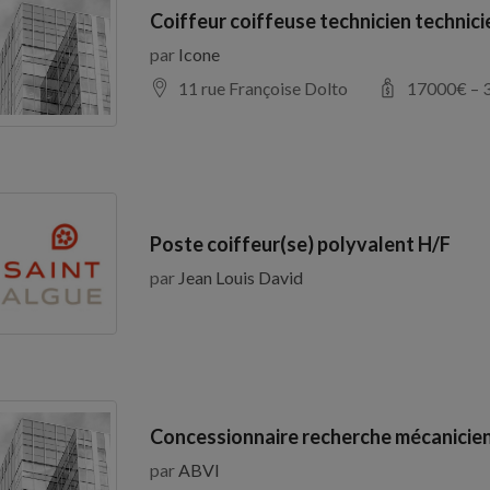
Coiffeur coiffeuse technicien technic
par
Icone
11 rue Françoise Dolto
17000
€ –
Poste coiffeur(se) polyvalent H/F
par
Jean Louis David
Concessionnaire recherche mécanicien
par
ABVI