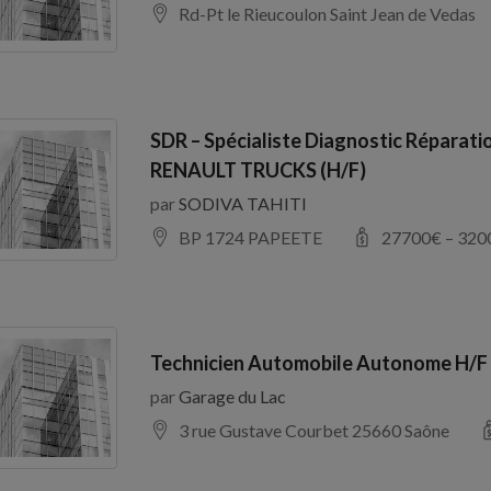
Rd-Pt le Rieucoulon Saint Jean de Vedas
SDR – Spécialiste Diagnostic Réparati
RENAULT TRUCKS (H/F)
par
SODIVA TAHITI
BP 1724 PAPEETE
27700
€ –
320
Technicien Automobile Autonome H/F
par
Garage du Lac
3 rue Gustave Courbet 25660 Saône