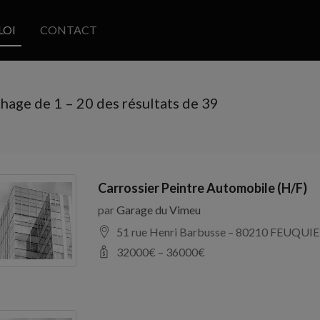
LOI
CONTACT
chage de
1
–
20
des résultats de 39
Carrossier Peintre Automobile (H/F)
par
Garage du Vimeu
51 rue Henri Barbusse – 80210 FEUQUIE
32000
€ –
36000
€