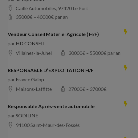
Caillé Automobiles, 97420 Le Port
35000
€ –
40000
€ par an
Vendeur Conseil Matériel Agricole ( H/F)
par
HD CONSEIL
Villaines-la-Juhel
30000
€ –
55000
€ par an
RESPONSABLE D’EXPLOITATION H/F
par
France Galop
Maisons-Laffitte
27000
€ –
37000
€
Responsable Après-vente automobile
par
SODILINE
94100 Saint-Maur-des-Fossés