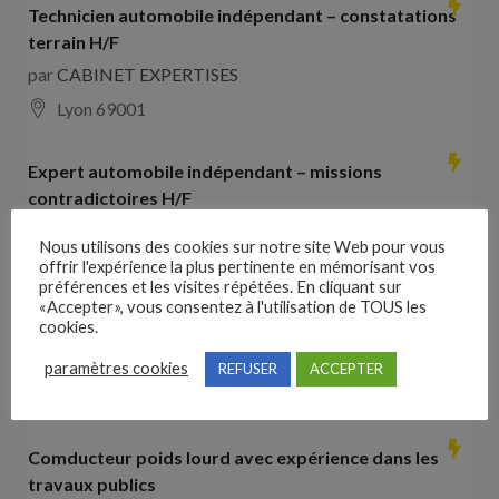
Technicien automobile indépendant – constatations
terrain H/F
par
CABINET EXPERTISES
Lyon 69001
Expert automobile indépendant – missions
contradictoires H/F
par
CABINET EXPERTISES
Nous utilisons des cookies sur notre site Web pour vous
Lyon 69001
offrir l'expérience la plus pertinente en mémorisant vos
préférences et les visites répétées. En cliquant sur
«Accepter», vous consentez à l'utilisation de TOUS les
Collaborateur comptable H/F
cookies.
par
Hays France
paramètres cookies
REFUSER
ACCEPTER
16000 Angoulême
28000
€ –
35000
€
Comducteur poids lourd avec expérience dans les
travaux publics