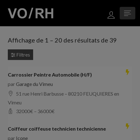
Affichage de
1
–
20
des résultats de 39
Filtres
Carrossier Peintre Automobile (H/F)
par
Garage du Vimeu
51 rue Henri Barbusse – 80210 FEUQUIERES en
Vimeu
32000
€ –
36000
€
Coiffeur coiffeuse technicien technicienne
par
Icone