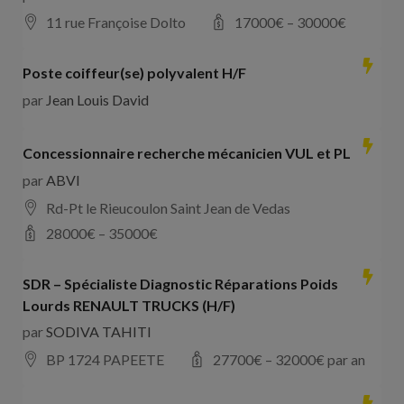
11 rue Françoise Dolto
17000
€ –
30000
€
Poste coiffeur(se) polyvalent H/F
par
Jean Louis David
Concessionnaire recherche mécanicien VUL et PL
par
ABVI
Rd-Pt le Rieucoulon Saint Jean de Vedas
28000
€ –
35000
€
SDR – Spécialiste Diagnostic Réparations Poids
Lourds RENAULT TRUCKS (H/F)
par
SODIVA TAHITI
BP 1724 PAPEETE
27700
€ –
32000
€ par an