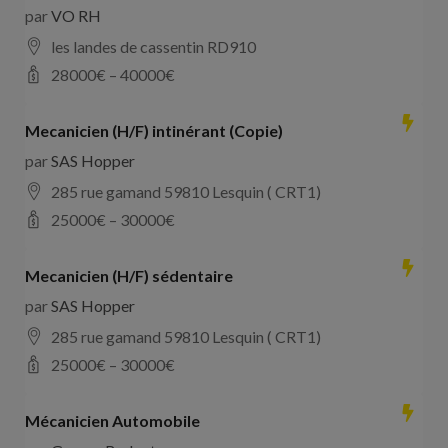
par
VO RH
les landes de cassentin RD910
28000
€ –
40000
€
Mecanicien (H/F) intinérant (Copie)
par
SAS Hopper
285 rue gamand 59810 Lesquin ( CRT1)
25000
€ –
30000
€
Mecanicien (H/F) sédentaire
par
SAS Hopper
285 rue gamand 59810 Lesquin ( CRT1)
25000
€ –
30000
€
Mécanicien Automobile