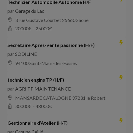
Technicien Automobile Autonome H/F
par
Garage du Lac
3 rue Gustave Courbet 25660 Saône
20000
€ –
25000
€
Secrétaire Après-vente passionné (H/F)
par
SODILINE
94100 Saint-Maur-des-Fossés
technicien engins TP (H/F)
par
AGRI TP MAINTENANCE
MANSARDE CATALOGNE 97231 le Robert
30000
€ –
48000
€
Gestionnaire d’Atelier (H/F)
par
Groupe Caillé