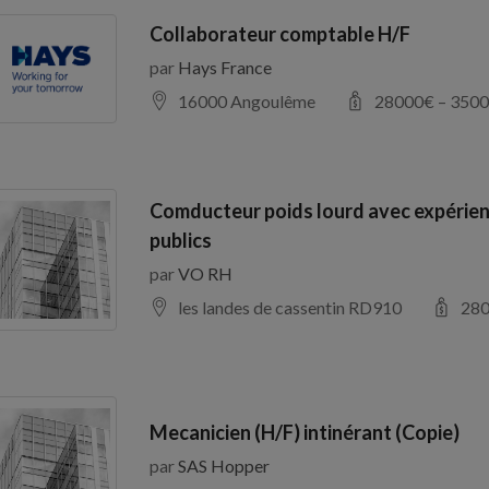
Collaborateur comptable H/F
par
Hays France
16000 Angoulême
28000
€ –
3500
Comducteur poids lourd avec expérien
publics
par
VO RH
les landes de cassentin RD910
28
Mecanicien (H/F) intinérant (Copie)
par
SAS Hopper