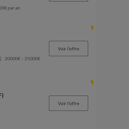
00
€ par an
Voir l'offre
20000
€ –
25000
€
F)
Voir l'offre