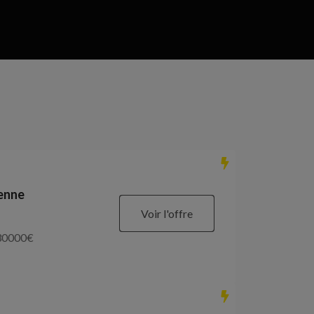
ienne
Voir l'offre
30000
€