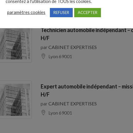
consentez à l'utilisation de TOUS les cookies.
paramètres cookies
REFUSER
ACCEPTER
Technicien automobile indépendant – 
H/F
par
CABINET EXPERTISES
Lyon 69001
Expert automobile indépendant – miss
H/F
par
CABINET EXPERTISES
Lyon 69001