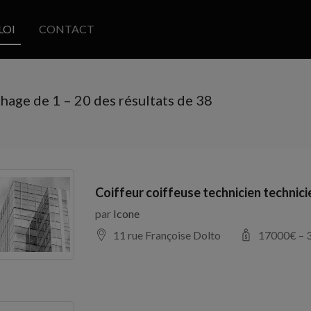
LOI
CONTACT
chage de
1
–
20
des résultats de 38
Coiffeur coiffeuse technicien technic
par
Icone
11 rue Françoise Dolto
17000
€ –