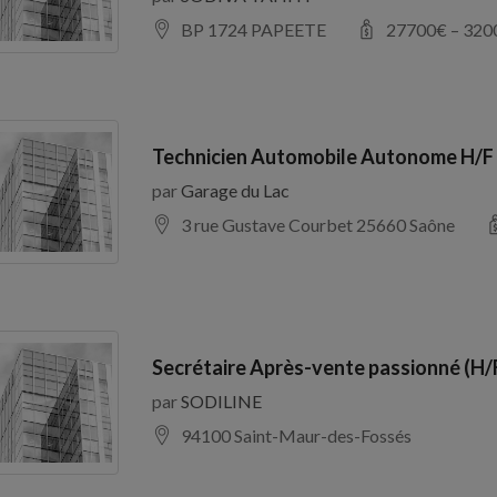
BP 1724 PAPEETE
27700
€ –
320
Technicien Automobile Autonome H/F
par
Garage du Lac
3 rue Gustave Courbet 25660 Saône
Secrétaire Après-vente passionné (H/
par
SODILINE
94100 Saint-Maur-des-Fossés