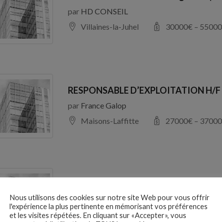
par
HD CONSEIL
Villaines-la-Juhel
30000
€ –
55000
RESPONSABLE D’EXPLOITATION H/F
par
France Galop
Maisons-Laffitte
27000
€ –
37000
Responsable Après-vente automobile
Nous utilisons des cookies sur notre site Web pour vous offrir
par
SODILINE
l'expérience la plus pertinente en mémorisant vos préférences
94100 Saint-Maur-des-Fossés
et les visites répétées. En cliquant sur «Accepter», vous