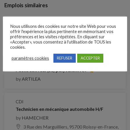
Emplois similaires
CDI
Nous utilisons des cookies sur notre site Web pour vous
Coiffeur coiffeuse technicien technicienne
offrir l'expérience la plus pertinente en mémorisant vos
préférences et les visites répétées. En cliquant sur
17000
€ -
30000
€
«Accepter», vous consentez à l'utilisation de TOUS les
cookies.
paramètres cookies
REFUSER
ACCEPTER
CDI
Poste coiffeur(se) polyvalent H/F
by
ARTILEA
CDI
Technicien en mécanique automobile H/F
by
HAMECHER
3 Rue des Marguilliers, 95700 Roissy-en-France,