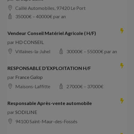
Caillé Automobiles, 97420 Le Port
35000
€ –
40000
€ par an
Vendeur Conseil Matériel Agricole ( H/F)
par
HD CONSEIL
Villaines-la-Juhel
30000
€ –
55000
€ par an
RESPONSABLE D’EXPLOITATION H/F
par
France Galop
Maisons-Laffitte
27000
€ –
37000
€
Responsable Après-vente automobile
par
SODILINE
94100 Saint-Maur-des-Fossés