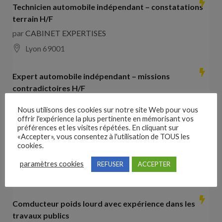
Technicien automobile indépendant – constatations
terrain H/F
par
CABINET EXPERTISES
Lyon 69001
Expert automobile indépendant – missions
contradictoires H/F
par
CABINET EXPERTISES
Nous utilisons des cookies sur notre site Web pour vous
Lyon 69001
offrir l'expérience la plus pertinente en mémorisant vos
préférences et les visites répétées. En cliquant sur
«Accepter», vous consentez à l'utilisation de TOUS les
Collaborateur comptable H/F
cookies.
par
Hays France
paramètres cookies
REFUSER
ACCEPTER
16000 Angoulême
28000
€ –
35000
€
Comducteur poids lourd avec expérience dans les
travaux publics