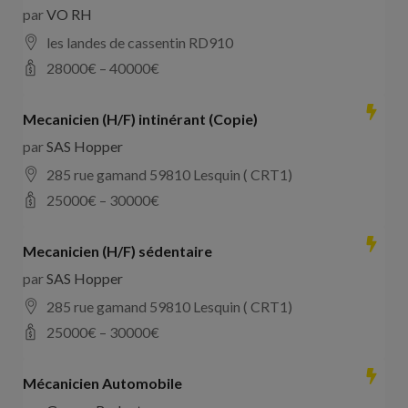
par
VO RH
les landes de cassentin RD910
28000
€ –
40000
€
Mecanicien (H/F) intinérant (Copie)
par
SAS Hopper
285 rue gamand 59810 Lesquin ( CRT1)
25000
€ –
30000
€
Mecanicien (H/F) sédentaire
par
SAS Hopper
285 rue gamand 59810 Lesquin ( CRT1)
25000
€ –
30000
€
Mécanicien Automobile