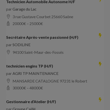
Technicien Automobile Autonome H/F
par
Garage du Lac
3 rue Gustave Courbet 25660 Saône
20000
€ –
25000
€
Secrétaire Après-vente passionné (H/F)
par
SODILINE
94100 Saint-Maur-des-Fossés
technicien engins TP (H/F)
par
AGRI TP MAINTENANCE
MANSARDE CATALOGNE 97231 le Robert
30000
€ –
48000
€
Gestionnaire d’Atelier (H/F)
par
Groupe Caillé