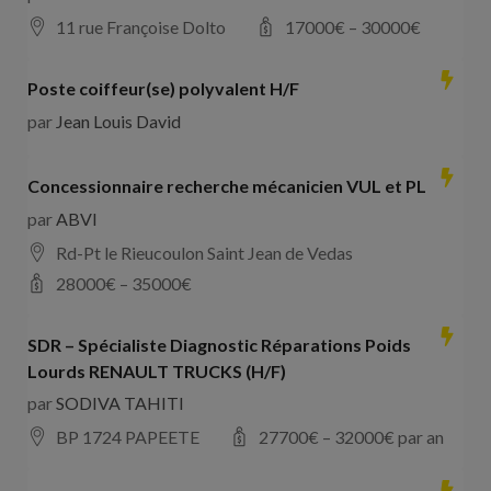
11 rue Françoise Dolto
17000
€ –
30000
€
Poste coiffeur(se) polyvalent H/F
par
Jean Louis David
Concessionnaire recherche mécanicien VUL et PL
par
ABVI
Rd-Pt le Rieucoulon Saint Jean de Vedas
28000
€ –
35000
€
SDR – Spécialiste Diagnostic Réparations Poids
Lourds RENAULT TRUCKS (H/F)
par
SODIVA TAHITI
BP 1724 PAPEETE
27700
€ –
32000
€ par an