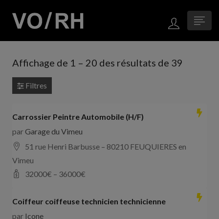
Affichage de
1
–
20
des résultats de 39
Filtres
Carrossier Peintre Automobile (H/F)
par
Garage du Vimeu
51 rue Henri Barbusse – 80210 FEUQUIERES en
Vimeu
32000
€ –
36000
€
Coiffeur coiffeuse technicien technicienne
par
Icone