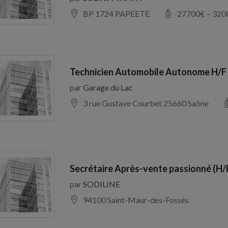
BP 1724 PAPEETE
27700
€ –
320
Technicien Automobile Autonome H/F
par
Garage du Lac
3 rue Gustave Courbet 25660 Saône
Secrétaire Après-vente passionné (H/
par
SODILINE
94100 Saint-Maur-des-Fossés