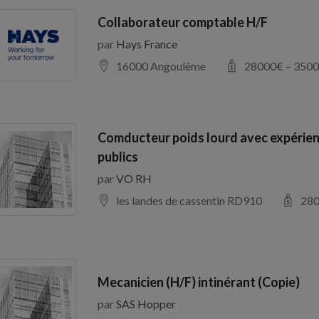
Collaborateur comptable H/F
par
Hays France
16000 Angoulême
28000
€ –
3500
Comducteur poids lourd avec expérien
publics
par
VO RH
les landes de cassentin RD910
28
Mecanicien (H/F) intinérant (Copie)
par
SAS Hopper