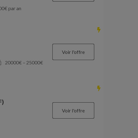
00
€ par an
Voir l'offre
20000
€ –
25000
€
F)
Voir l'offre