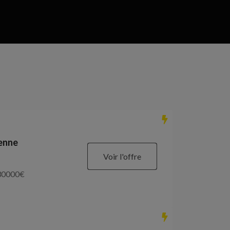
ienne
Voir l'offre
30000
€