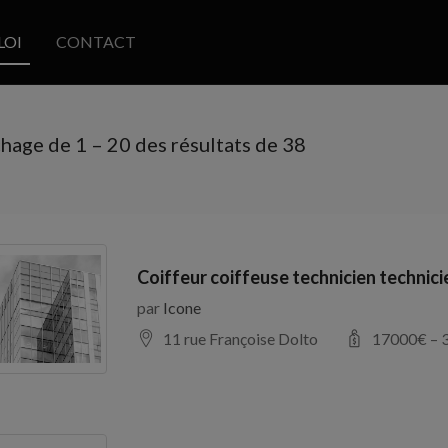
LOI
CONTACT
chage de
1
–
20
des résultats de 38
Coiffeur coiffeuse technicien technic
par
Icone
11 rue Françoise Dolto
17000
€ –