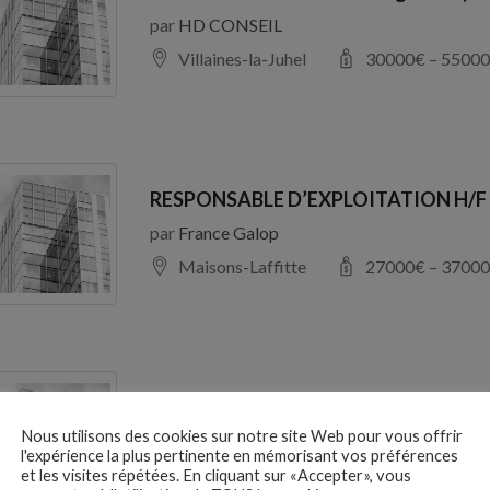
par
HD CONSEIL
Villaines-la-Juhel
30000
€ –
55000
RESPONSABLE D’EXPLOITATION H/F
par
France Galop
Maisons-Laffitte
27000
€ –
37000
Responsable Après-vente automobile
Nous utilisons des cookies sur notre site Web pour vous offrir
par
SODILINE
l'expérience la plus pertinente en mémorisant vos préférences
94100 Saint-Maur-des-Fossés
et les visites répétées. En cliquant sur «Accepter», vous