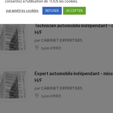
consentez à l'utilisation de TOUS les cookies.
paramètres cookies
REFUSER
ACCEPTER
Technicien automobile indépendant – 
H/F
par
CABINET EXPERTISES
Lyon 69001
Expert automobile indépendant – miss
H/F
par
CABINET EXPERTISES
Lyon 69001