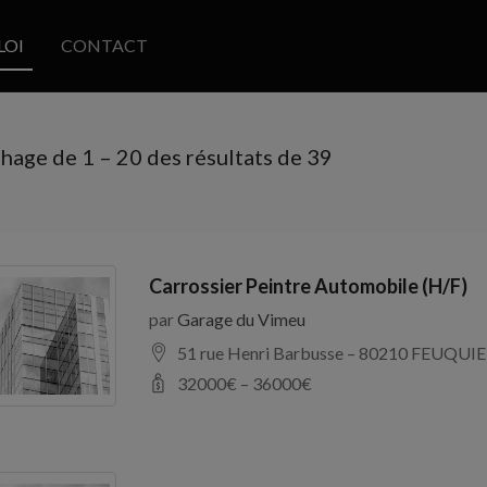
LOI
CONTACT
chage de
1
–
20
des résultats de 39
Carrossier Peintre Automobile (H/F)
par
Garage du Vimeu
51 rue Henri Barbusse – 80210 FEUQUIE
32000
€ –
36000
€