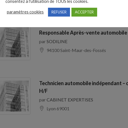
consentez à l'utilisation de TOUS les cookies.
paramètres cookies
REFUSER
ACCEPTER
Responsable Après-vente automobile
par
SODILINE
94100 Saint-Maur-des-Fossés
Technicien automobile indépendant – 
H/F
par
CABINET EXPERTISES
Lyon 69001