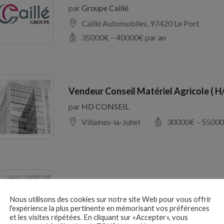
par
Groupe Caillé
Caillé Automobiles, 97420 Le Port
35000
€ –
40000
€ par an
Vendeur Conseil Matériel Agricole ( H
par
HD CONSEIL
Villaines-la-Juhel
30000
€ –
55000
RESPONSABLE D’EXPLOITATION H/F
Nous utilisons des cookies sur notre site Web pour vous offrir
par
France Galop
l'expérience la plus pertinente en mémorisant vos préférences
Maisons-Laffitte
27000
€ –
37000
et les visites répétées. En cliquant sur «Accepter», vous