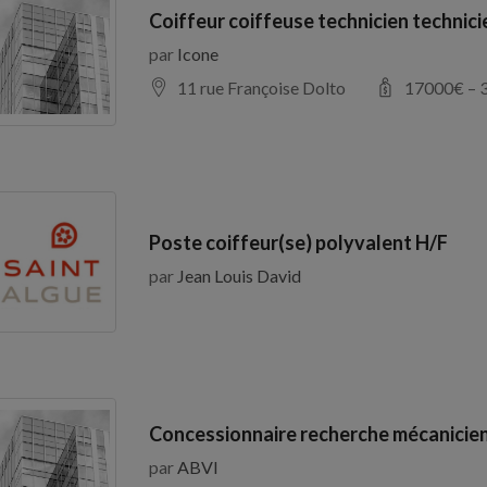
Coiffeur coiffeuse technicien technic
par
Icone
11 rue Françoise Dolto
17000
€ –
Poste coiffeur(se) polyvalent H/F
par
Jean Louis David
Concessionnaire recherche mécanicien
par
ABVI