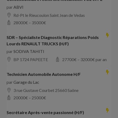
par
ABVI
Rd-Pt le Rieucoulon Saint Jean de Vedas
28000
€ –
35000
€
SDR – Spécialiste Diagnostic Réparations Poids
Lourds RENAULT TRUCKS (H/F)
par
SODIVA TAHITI
BP 1724 PAPEETE
27700
€ –
32000
€ par an
Technicien Automobile Autonome H/F
par
Garage du Lac
3 rue Gustave Courbet 25660 Saône
20000
€ –
25000
€
Secrétaire Après-vente passionné (H/F)