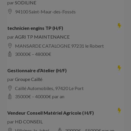
par
SODILINE
94100 Saint-Maur-des-Fossés
technicien engins TP (H/F)
par
AGRI TP MAINTENANCE
MANSARDE CATALOGNE 97231 le Robert
30000
€ –
48000
€
Gestionnaire d’Atelier (H/F)
par
Groupe Caillé
Caillé Automobiles, 97420 Le Port
35000
€ –
40000
€ par an
Vendeur Conseil Matériel Agricole ( H/F)
par
HD CONSEIL
Villaines-la-Juhel
30000
€ –
55000
€ par an