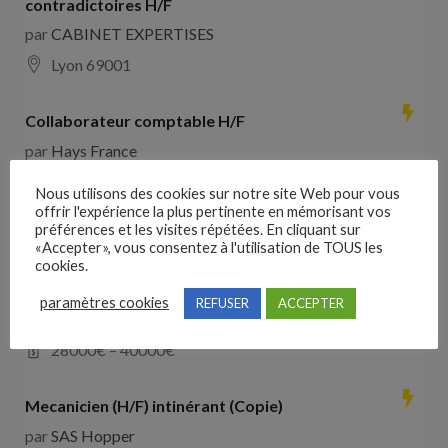
contradictoires H/F
par
CABINET EXPERTISES
Lyon 69001
Collaborateur comptable H/F
par
Hays France
16000 Angoulême
28000
€ –
35000
€
Nous utilisons des cookies sur notre site Web pour vous
offrir l'expérience la plus pertinente en mémorisant vos
préférences et les visites répétées. En cliquant sur
Comducteur poids lourd avec expérience dans les
«Accepter», vous consentez à l'utilisation de TOUS les
travaux publics
cookies.
par
VO RH
paramètres cookies
REFUSER
ACCEPTER
les landes de cassentin RD910
28000
€ –
40000
€
Mecanicien (H/F) intinérant (Copie)
par
SAS Hopper