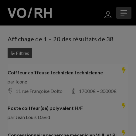
Affichage de
1
–
20
des résultats de 38
Filtres
Coiffeur coiffeuse technicien technicienne
par
Icone
11 rue Françoise Dolto
17000
€ –
30000
€
Poste coiffeur(se) polyvalent H/F
par
Jean Louis David
Concessionnaire recherche mécanicien VUL et PL