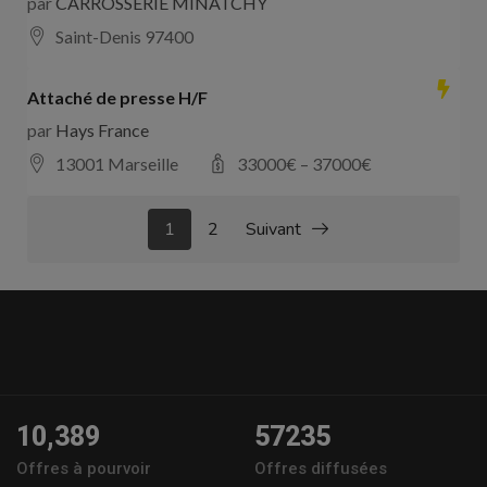
par
CARROSSERIE MINATCHY
Saint-Denis 97400
Attaché de presse H/F
par
Hays France
13001 Marseille
33000
€ –
37000
€
1
2
Suivant
10,389
57235
Offres à pourvoir
Offres diffusées