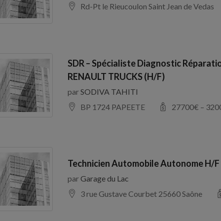
Rd-Pt le Rieucoulon Saint Jean de Vedas
SDR – Spécialiste Diagnostic Réparati
RENAULT TRUCKS (H/F)
par
SODIVA TAHITI
BP 1724 PAPEETE
27700
€ –
320
Technicien Automobile Autonome H/F
par
Garage du Lac
3 rue Gustave Courbet 25660 Saône