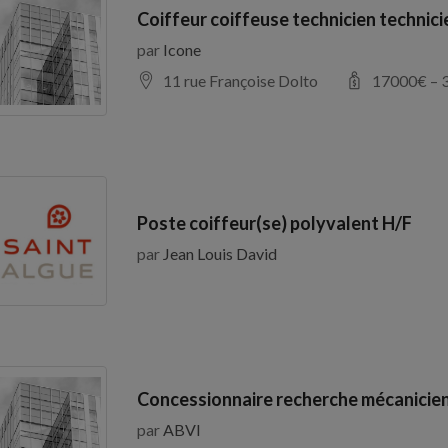
Coiffeur coiffeuse technicien technic
par
Icone
11 rue Françoise Dolto
17000
€ –
Poste coiffeur(se) polyvalent H/F
par
Jean Louis David
Concessionnaire recherche mécanicien
par
ABVI