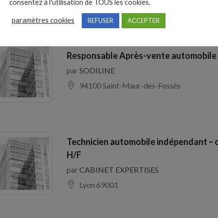
consentez à l'utilisation de TOUS les cookies.
paramètres cookies
REFUSER
ACCEPTER
Responsable Après-vente automobile
par
SODILINE
94100 Saint-Maur-des-Fossés
Technicien automobile indépendant – 
H/F
par
CABINET EXPERTISES
Lyon 69001