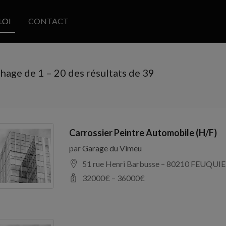
LOI
CONTACT
chage de
1
–
20
des résultats de 39
Carrossier Peintre Automobile (H/F)
par
Garage du Vimeu
51 rue Henri Barbusse – 80210 FEUQUIE
32000
€ –
36000
€