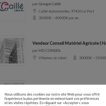
par
Groupe Caillé
Caillé Automobiles, 97420 Le Port
35000
€ –
40000
€ par an
Vendeur Conseil Matériel Agricole ( H
par
HD CONSEIL
Villaines-la-Juhel
30000
€ –
55000
RESPONSABLE D’EXPLOITATION H/F
Nous utilisons des cookies sur notre site Web pour vous offrir
par
France Galop
l'expérience la plus pertinente en mémorisant vos préférences
Maisons-Laffitte
27000
€ –
37000
et les visites répétées. En cliquant sur «Accepter», vous