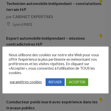
Technicien automobile indépendant – constatations
terrain H/F
par
CABINET EXPERTISES
Lyon 69001
Expert automobile indépendant – missions
contradictoires H/F
par
CABINET EXPERTISES
Nous utilisons des cookies sur notre site Web pour vous
Lyon 69001
offrir l'expérience la plus pertinente en mémorisant vos
préférences et les visites répétées. En cliquant sur
«Accepter», vous consentez à l'utilisation de TOUS les
Collaborateur comptable H/F
cookies.
par
Hays France
paramètres cookies
REFUSER
ACCEPTER
16000 Angoulême
28000
€ –
35000
€
Comducteur poids lourd avec expérience dans les
travaux publics