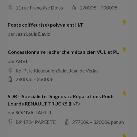
11 rue Françoise Dolto
17000
€ –
30000
€
Poste coiffeur(se) polyvalent H/F
par
Jean Louis David
Concessionnaire recherche mécanicien VUL et PL
par
ABVI
Rd-Pt le Rieucoulon Saint Jean de Vedas
28000
€ –
35000
€
SDR – Spécialiste Diagnostic Réparations Poids
Lourds RENAULT TRUCKS (H/F)
par
SODIVA TAHITI
BP 1724 PAPEETE
27700
€ –
32000
€ par an