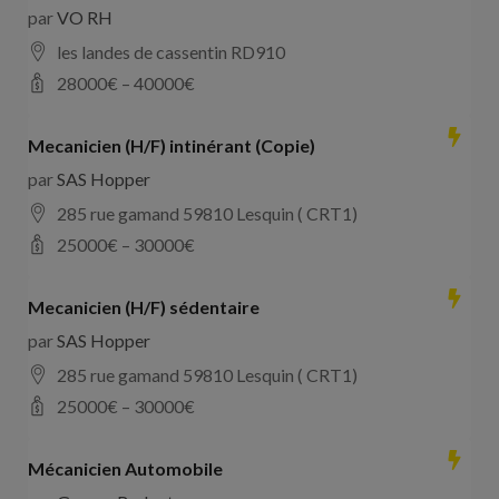
par
VO RH
les landes de cassentin RD910
28000
€ –
40000
€
Mecanicien (H/F) intinérant (Copie)
par
SAS Hopper
285 rue gamand 59810 Lesquin ( CRT1)
25000
€ –
30000
€
Mecanicien (H/F) sédentaire
par
SAS Hopper
285 rue gamand 59810 Lesquin ( CRT1)
25000
€ –
30000
€
Mécanicien Automobile