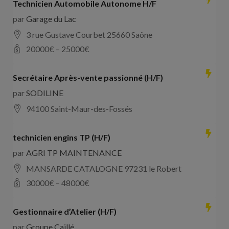
Technicien Automobile Autonome H/F
par
Garage du Lac
3 rue Gustave Courbet 25660 Saône
20000
€ –
25000
€
Secrétaire Après-vente passionné (H/F)
par
SODILINE
94100 Saint-Maur-des-Fossés
technicien engins TP (H/F)
par
AGRI TP MAINTENANCE
MANSARDE CATALOGNE 97231 le Robert
30000
€ –
48000
€
Gestionnaire d’Atelier (H/F)
par
Groupe Caillé