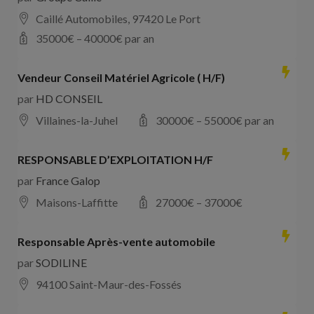
Caillé Automobiles, 97420 Le Port
35000
€ –
40000
€ par an
Vendeur Conseil Matériel Agricole ( H/F)
par
HD CONSEIL
Villaines-la-Juhel
30000
€ –
55000
€ par an
RESPONSABLE D’EXPLOITATION H/F
par
France Galop
Maisons-Laffitte
27000
€ –
37000
€
Responsable Après-vente automobile
par
SODILINE
94100 Saint-Maur-des-Fossés