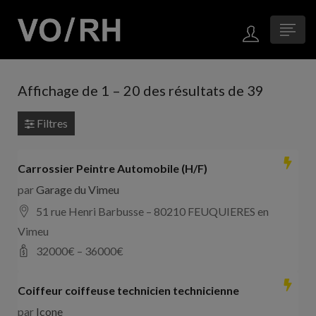
Affichage de
1
–
20
des résultats de 39
Filtres
Carrossier Peintre Automobile (H/F)
par
Garage du Vimeu
51 rue Henri Barbusse – 80210 FEUQUIERES en
Vimeu
32000
€ –
36000
€
Coiffeur coiffeuse technicien technicienne
par
Icone