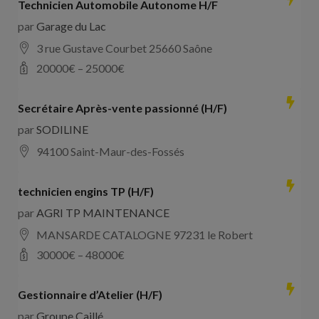
Technicien Automobile Autonome H/F
par
Garage du Lac
3 rue Gustave Courbet 25660 Saône
20000
€ –
25000
€
Secrétaire Après-vente passionné (H/F)
par
SODILINE
94100 Saint-Maur-des-Fossés
technicien engins TP (H/F)
par
AGRI TP MAINTENANCE
MANSARDE CATALOGNE 97231 le Robert
30000
€ –
48000
€
Gestionnaire d’Atelier (H/F)
par
Groupe Caillé