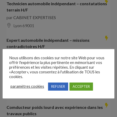
Technicien automobile indépendant – constatations
terrain H/F
par
CABINET EXPERTISES
Lyon 69001
Expert automobile indépendant – missions
contradictoires H/F
par
CABINET EXPERTISES
Nous utilisons des cookies sur notre site Web pour vous
Lyon 69001
offrir l'expérience la plus pertinente en mémorisant vos
préférences et les visites répétées. En cliquant sur
«Accepter», vous consentez à l'utilisation de TOUS les
Collaborateur comptable H/F
cookies.
par
Hays France
paramètres cookies
REFUSER
ACCEPTER
16000 Angoulême
28000
€ –
35000
€
Comducteur poids lourd avec expérience dans les
travaux publics