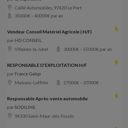
Caillé Automobiles, 97420 Le Port
35000
€ –
40000
€ par an
Vendeur Conseil Matériel Agricole ( H/F)
par
HD CONSEIL
Villaines-la-Juhel
30000
€ –
55000
€ par an
RESPONSABLE D’EXPLOITATION H/F
par
France Galop
Maisons-Laffitte
27000
€ –
37000
€
Responsable Après-vente automobile
par
SODILINE
94100 Saint-Maur-des-Fossés