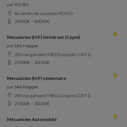
par
VO RH
les landes de cassentin RD910
28000
€ –
40000
€
Mecanicien (H/F) intinérant (Copie)
par
SAS Hopper
285 rue gamand 59810 Lesquin ( CRT1)
25000
€ –
30000
€
Mecanicien (H/F) sédentaire
par
SAS Hopper
285 rue gamand 59810 Lesquin ( CRT1)
25000
€ –
30000
€
Mécanicien Automobile