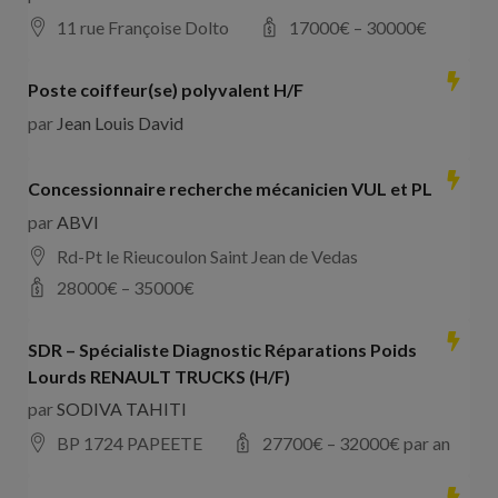
11 rue Françoise Dolto
17000
€ –
30000
€
Poste coiffeur(se) polyvalent H/F
par
Jean Louis David
Concessionnaire recherche mécanicien VUL et PL
par
ABVI
Rd-Pt le Rieucoulon Saint Jean de Vedas
28000
€ –
35000
€
SDR – Spécialiste Diagnostic Réparations Poids
Lourds RENAULT TRUCKS (H/F)
par
SODIVA TAHITI
BP 1724 PAPEETE
27700
€ –
32000
€ par an