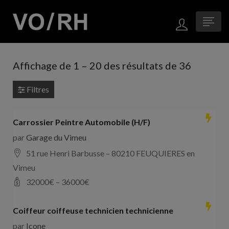
Affichage de
1
–
20
des résultats de 36
Filtres
Carrossier Peintre Automobile (H/F)
par
Garage du Vimeu
51 rue Henri Barbusse – 80210 FEUQUIERES en
Vimeu
32000
€ –
36000
€
Coiffeur coiffeuse technicien technicienne
par
Icone