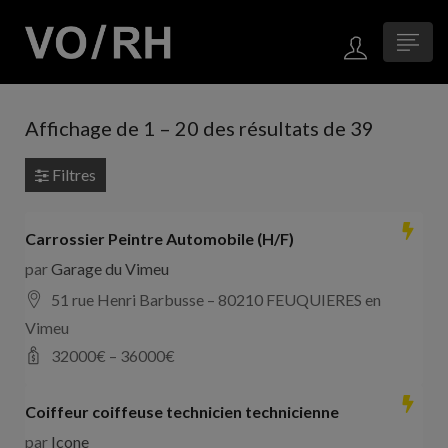
Affichage de
1
–
20
des résultats de 39
Filtres
Carrossier Peintre Automobile (H/F)
par
Garage du Vimeu
51 rue Henri Barbusse – 80210 FEUQUIERES en
Vimeu
32000
€ –
36000
€
Coiffeur coiffeuse technicien technicienne
par
Icone