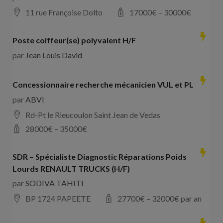
11 rue Françoise Dolto
17000
€ –
30000
€
Poste coiffeur(se) polyvalent H/F
par
Jean Louis David
Concessionnaire recherche mécanicien VUL et PL
par
ABVI
Rd-Pt le Rieucoulon Saint Jean de Vedas
28000
€ –
35000
€
SDR – Spécialiste Diagnostic Réparations Poids
Lourds RENAULT TRUCKS (H/F)
par
SODIVA TAHITI
BP 1724 PAPEETE
27700
€ –
32000
€ par an