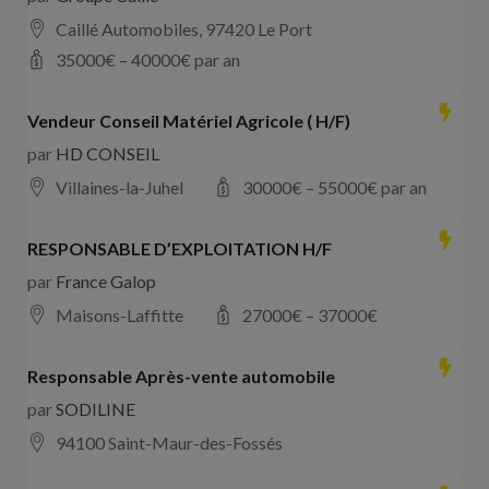
Caillé Automobiles, 97420 Le Port
35000
€ –
40000
€ par an
Vendeur Conseil Matériel Agricole ( H/F)
par
HD CONSEIL
Villaines-la-Juhel
30000
€ –
55000
€ par an
RESPONSABLE D’EXPLOITATION H/F
par
France Galop
Maisons-Laffitte
27000
€ –
37000
€
Responsable Après-vente automobile
par
SODILINE
94100 Saint-Maur-des-Fossés