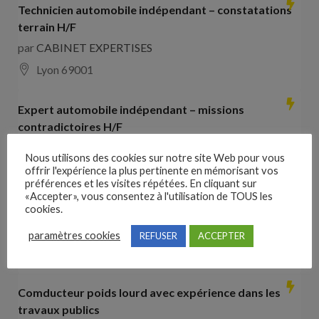
Technicien automobile indépendant – constatations
terrain H/F
par
CABINET EXPERTISES
Lyon 69001
Expert automobile indépendant – missions
contradictoires H/F
par
CABINET EXPERTISES
Nous utilisons des cookies sur notre site Web pour vous
Lyon 69001
offrir l'expérience la plus pertinente en mémorisant vos
préférences et les visites répétées. En cliquant sur
«Accepter», vous consentez à l'utilisation de TOUS les
Collaborateur comptable H/F
cookies.
par
Hays France
paramètres cookies
REFUSER
ACCEPTER
16000 Angoulême
28000
€ –
35000
€
Comducteur poids lourd avec expérience dans les
travaux publics