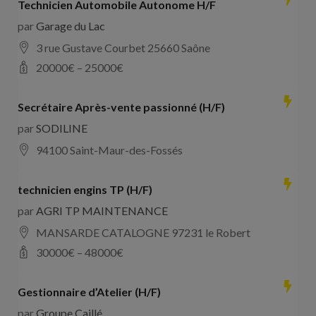
Technicien Automobile Autonome H/F
par
Garage du Lac
3 rue Gustave Courbet 25660 Saône
20000
€ –
25000
€
Secrétaire Après-vente passionné (H/F)
par
SODILINE
94100 Saint-Maur-des-Fossés
technicien engins TP (H/F)
par
AGRI TP MAINTENANCE
MANSARDE CATALOGNE 97231 le Robert
30000
€ –
48000
€
Gestionnaire d’Atelier (H/F)
par
Groupe Caillé