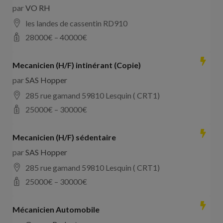
par
VO RH
les landes de cassentin RD910
28000
€ –
40000
€
Mecanicien (H/F) intinérant (Copie)
par
SAS Hopper
285 rue gamand 59810 Lesquin ( CRT1)
25000
€ –
30000
€
Mecanicien (H/F) sédentaire
par
SAS Hopper
285 rue gamand 59810 Lesquin ( CRT1)
25000
€ –
30000
€
Mécanicien Automobile