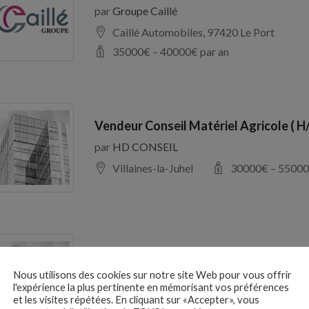
par
Groupe Caillé
Caillé Automobiles, 97420 Le Port
35000
€ –
40000
€ par an
Vendeur Conseil Matériel Agricole ( H
par
HD CONSEIL
Villaines-la-Juhel
30000
€ –
55000
RESPONSABLE D’EXPLOITATION H/F
Nous utilisons des cookies sur notre site Web pour vous offrir
par
France Galop
l'expérience la plus pertinente en mémorisant vos préférences
Maisons-Laffitte
27000
€ –
37000
et les visites répétées. En cliquant sur «Accepter», vous