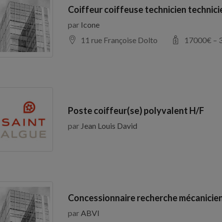
Coiffeur coiffeuse technicien technic
par
Icone
11 rue Françoise Dolto
17000
€ –
Poste coiffeur(se) polyvalent H/F
par
Jean Louis David
Concessionnaire recherche mécanicien
par
ABVI