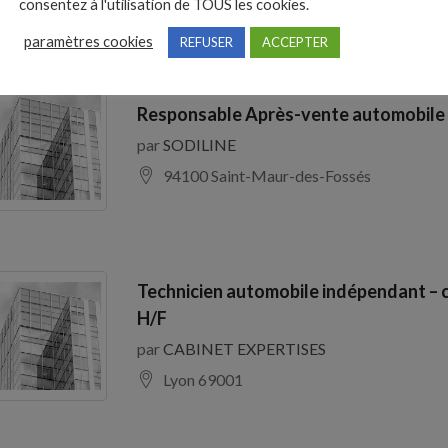
consentez à l'utilisation de TOUS les cookies.
paramètres cookies
REFUSER
ACCEPTER
Responsable Après-vente automobile
par
SODILINE
94100 Saint-Maur-des-Fossés
Technicien automobile indépendant – 
H/F
par
CABINET EXPERTISES
Lyon 69001