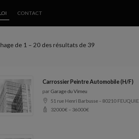
LOI
CONTACT
chage de
1
–
20
des résultats de 39
Carrossier Peintre Automobile (H/F)
par
Garage du Vimeu
51 rue Henri Barbusse – 80210 FEUQUIE
32000
€ –
36000
€