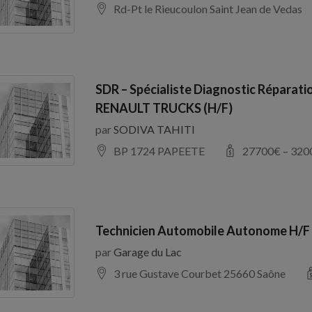
Rd-Pt le Rieucoulon Saint Jean de Vedas
SDR – Spécialiste Diagnostic Réparati
RENAULT TRUCKS (H/F)
par
SODIVA TAHITI
BP 1724 PAPEETE
27700
€ –
320
Technicien Automobile Autonome H/F
par
Garage du Lac
3 rue Gustave Courbet 25660 Saône