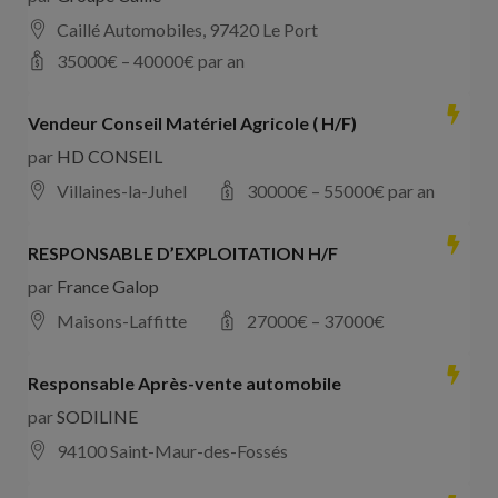
Caillé Automobiles, 97420 Le Port
35000
€ –
40000
€ par an
Vendeur Conseil Matériel Agricole ( H/F)
par
HD CONSEIL
Villaines-la-Juhel
30000
€ –
55000
€ par an
RESPONSABLE D’EXPLOITATION H/F
par
France Galop
Maisons-Laffitte
27000
€ –
37000
€
Responsable Après-vente automobile
par
SODILINE
94100 Saint-Maur-des-Fossés