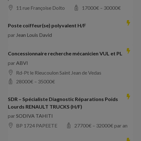
11 rue Françoise Dolto
17000
€ –
30000
€
Poste coiffeur(se) polyvalent H/F
par
Jean Louis David
Concessionnaire recherche mécanicien VUL et PL
par
ABVI
Rd-Pt le Rieucoulon Saint Jean de Vedas
28000
€ –
35000
€
SDR – Spécialiste Diagnostic Réparations Poids
Lourds RENAULT TRUCKS (H/F)
par
SODIVA TAHITI
BP 1724 PAPEETE
27700
€ –
32000
€ par an