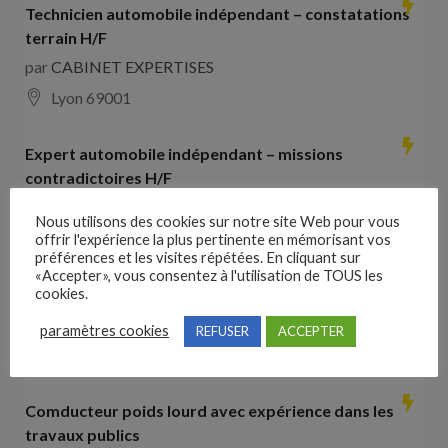
Technicien automobile indépendant – constatations
terrain H/F
par
CABINET EXPERTISES
Lyon 69001
Expert automobile indépendant – missions
contradictoires H/F
par
CABINET EXPERTISES
Nous utilisons des cookies sur notre site Web pour vous
Lyon 69001
offrir l'expérience la plus pertinente en mémorisant vos
préférences et les visites répétées. En cliquant sur
«Accepter», vous consentez à l'utilisation de TOUS les
Collaborateur comptable H/F
cookies.
par
Hays France
paramètres cookies
REFUSER
ACCEPTER
16000 Angoulême
28000
€ –
35000
€
Comducteur poids lourd avec expérience dans les
travaux publics