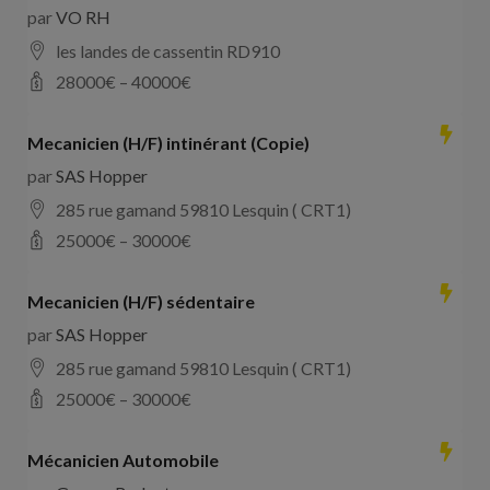
par
VO RH
les landes de cassentin RD910
28000
€ –
40000
€
Mecanicien (H/F) intinérant (Copie)
par
SAS Hopper
285 rue gamand 59810 Lesquin ( CRT1)
25000
€ –
30000
€
Mecanicien (H/F) sédentaire
par
SAS Hopper
285 rue gamand 59810 Lesquin ( CRT1)
25000
€ –
30000
€
Mécanicien Automobile