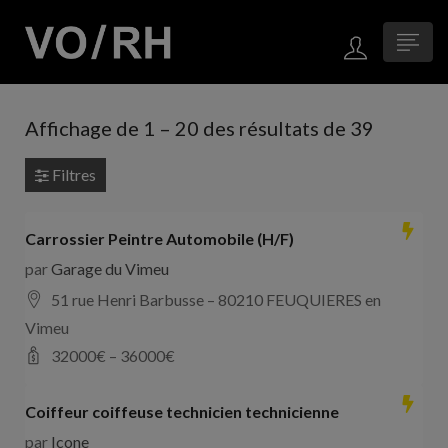
Affichage de
1
–
20
des résultats de 39
Filtres
Carrossier Peintre Automobile (H/F)
par
Garage du Vimeu
51 rue Henri Barbusse – 80210 FEUQUIERES en
Vimeu
32000
€ –
36000
€
Coiffeur coiffeuse technicien technicienne
par
Icone