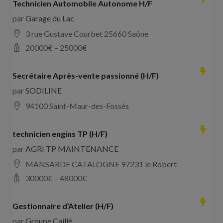
Technicien Automobile Autonome H/F
par
Garage du Lac
3 rue Gustave Courbet 25660 Saône
20000
€ –
25000
€
Secrétaire Après-vente passionné (H/F)
par
SODILINE
94100 Saint-Maur-des-Fossés
technicien engins TP (H/F)
par
AGRI TP MAINTENANCE
MANSARDE CATALOGNE 97231 le Robert
30000
€ –
48000
€
Gestionnaire d’Atelier (H/F)
par
Groupe Caillé