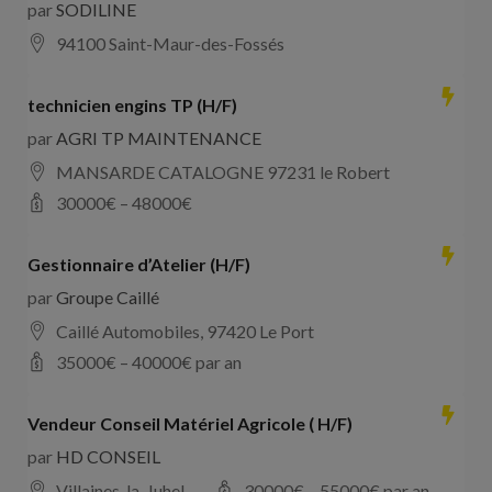
par
SODILINE
94100 Saint-Maur-des-Fossés
technicien engins TP (H/F)
par
AGRI TP MAINTENANCE
MANSARDE CATALOGNE 97231 le Robert
30000
€ –
48000
€
Gestionnaire d’Atelier (H/F)
par
Groupe Caillé
Caillé Automobiles, 97420 Le Port
35000
€ –
40000
€ par an
Vendeur Conseil Matériel Agricole ( H/F)
par
HD CONSEIL
Villaines-la-Juhel
30000
€ –
55000
€ par an