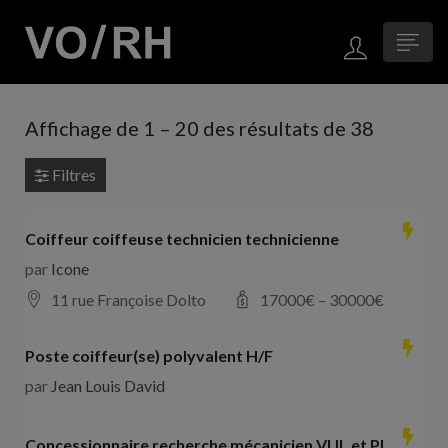
Affichage de
1
–
20
des résultats de 38
Filtres
Coiffeur coiffeuse technicien technicienne
par
Icone
11 rue Françoise Dolto
17000
€ –
30000
€
Poste coiffeur(se) polyvalent H/F
par
Jean Louis David
Concessionnaire recherche mécanicien VUL et PL