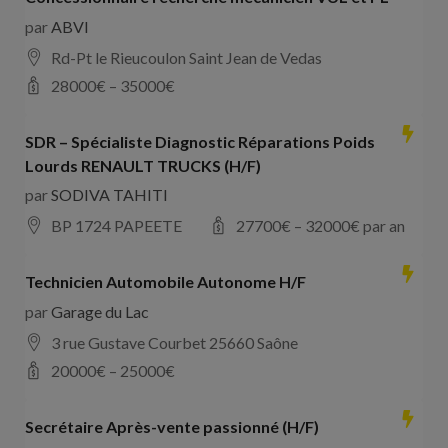
par
ABVI
Rd-Pt le Rieucoulon Saint Jean de Vedas
28000
€ –
35000
€
SDR – Spécialiste Diagnostic Réparations Poids
Lourds RENAULT TRUCKS (H/F)
par
SODIVA TAHITI
BP 1724 PAPEETE
27700
€ –
32000
€ par an
Technicien Automobile Autonome H/F
par
Garage du Lac
3 rue Gustave Courbet 25660 Saône
20000
€ –
25000
€
Secrétaire Après-vente passionné (H/F)