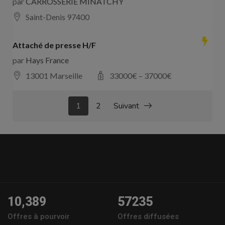
par
CARROSSERIE MINATCHY
Saint-Denis 97400
Attaché de presse H/F
par
Hays France
13001 Marseille
33000
€ –
37000
€
1
2
Suivant
10,389
57235
Offres à pourvoir
Offres diffusées