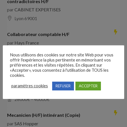
contradictoires H/F
par
CABINET EXPERTISES
Lyon 69001
Collaborateur comptable H/F
par
Hays France
16000 Angoulême
28000
€ –
35000
€
Nous utilisons des cookies sur notre site Web pour vous
offrir l'expérience la plus pertinente en mémorisant vos
préférences et les visites répétées. En cliquant sur
Comducteur poids lourd avec expérience dans les
«Accepter», vous consentez à l'utilisation de TOUS les
travaux publics
cookies.
par
VO RH
paramètres cookies
REFUSER
ACCEPTER
les landes de cassentin RD910
28000
€ –
40000
€
Mecanicien (H/F) intinérant (Copie)
par
SAS Hopper