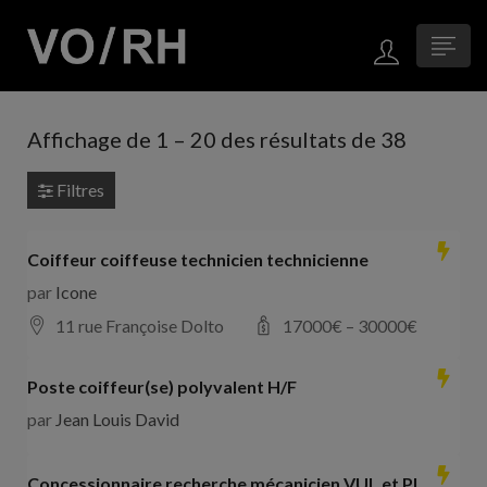
Affichage de
1
–
20
des résultats de 38
Filtres
Coiffeur coiffeuse technicien technicienne
par
Icone
11 rue Françoise Dolto
17000
€ –
30000
€
Poste coiffeur(se) polyvalent H/F
par
Jean Louis David
Concessionnaire recherche mécanicien VUL et PL