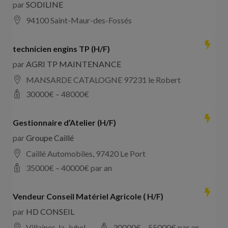
par
SODILINE
94100 Saint-Maur-des-Fossés
technicien engins TP (H/F)
par
AGRI TP MAINTENANCE
MANSARDE CATALOGNE 97231 le Robert
30000
€ –
48000
€
Gestionnaire d’Atelier (H/F)
par
Groupe Caillé
Caillé Automobiles, 97420 Le Port
35000
€ –
40000
€ par an
Vendeur Conseil Matériel Agricole ( H/F)
par
HD CONSEIL
Villaines-la-Juhel
30000
€ –
55000
€ par an