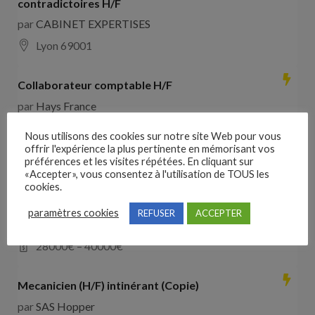
contradictoires H/F
par
CABINET EXPERTISES
Lyon 69001
Collaborateur comptable H/F
par
Hays France
16000 Angoulême
28000
€ –
35000
€
Nous utilisons des cookies sur notre site Web pour vous
offrir l'expérience la plus pertinente en mémorisant vos
préférences et les visites répétées. En cliquant sur
Comducteur poids lourd avec expérience dans les
«Accepter», vous consentez à l'utilisation de TOUS les
travaux publics
cookies.
par
VO RH
paramètres cookies
REFUSER
ACCEPTER
les landes de cassentin RD910
28000
€ –
40000
€
Mecanicien (H/F) intinérant (Copie)
par
SAS Hopper