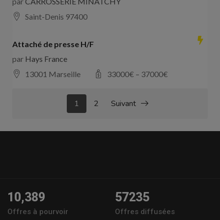
par
CARROSSERIE MINATCHY
Saint-Denis 97400
Attaché de presse H/F
par
Hays France
13001 Marseille
33000
€ –
37000
€
1
2
Suivant
10,389
57235
Offres à pourvoir
Offres diffusées