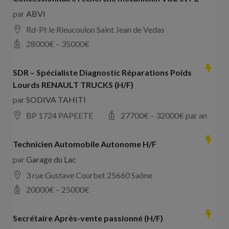
par
ABVI
Rd-Pt le Rieucoulon Saint Jean de Vedas
28000
€ –
35000
€
SDR – Spécialiste Diagnostic Réparations Poids
Lourds RENAULT TRUCKS (H/F)
par
SODIVA TAHITI
BP 1724 PAPEETE
27700
€ –
32000
€ par an
Technicien Automobile Autonome H/F
par
Garage du Lac
3 rue Gustave Courbet 25660 Saône
20000
€ –
25000
€
Secrétaire Après-vente passionné (H/F)