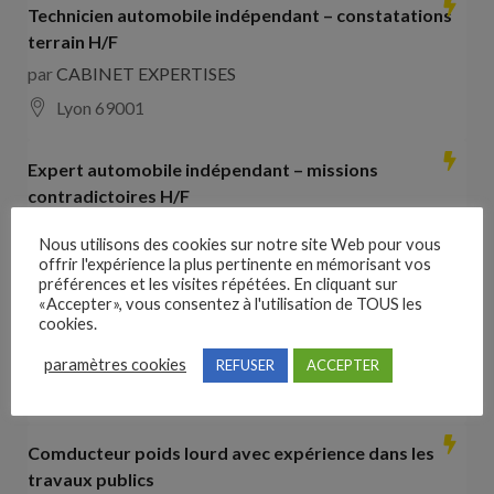
Technicien automobile indépendant – constatations
terrain H/F
par
CABINET EXPERTISES
Lyon 69001
Expert automobile indépendant – missions
contradictoires H/F
par
CABINET EXPERTISES
Nous utilisons des cookies sur notre site Web pour vous
Lyon 69001
offrir l'expérience la plus pertinente en mémorisant vos
préférences et les visites répétées. En cliquant sur
«Accepter», vous consentez à l'utilisation de TOUS les
Collaborateur comptable H/F
cookies.
par
Hays France
paramètres cookies
REFUSER
ACCEPTER
16000 Angoulême
28000
€ –
35000
€
Comducteur poids lourd avec expérience dans les
travaux publics