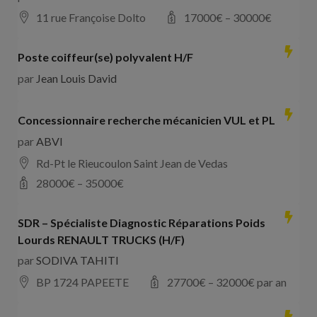
11 rue Françoise Dolto
17000
€ –
30000
€
Poste coiffeur(se) polyvalent H/F
par
Jean Louis David
Concessionnaire recherche mécanicien VUL et PL
par
ABVI
Rd-Pt le Rieucoulon Saint Jean de Vedas
28000
€ –
35000
€
SDR – Spécialiste Diagnostic Réparations Poids
Lourds RENAULT TRUCKS (H/F)
par
SODIVA TAHITI
BP 1724 PAPEETE
27700
€ –
32000
€ par an