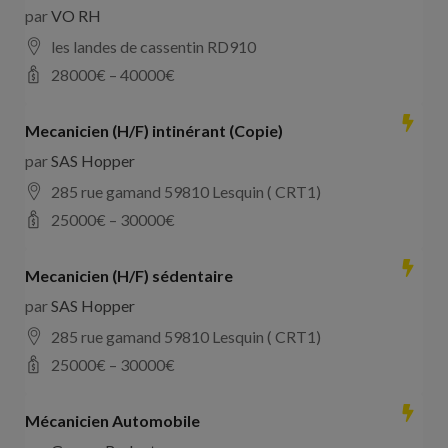
par
VO RH
les landes de cassentin RD910
28000
€ –
40000
€
Mecanicien (H/F) intinérant (Copie)
par
SAS Hopper
285 rue gamand 59810 Lesquin ( CRT1)
25000
€ –
30000
€
Mecanicien (H/F) sédentaire
par
SAS Hopper
285 rue gamand 59810 Lesquin ( CRT1)
25000
€ –
30000
€
Mécanicien Automobile