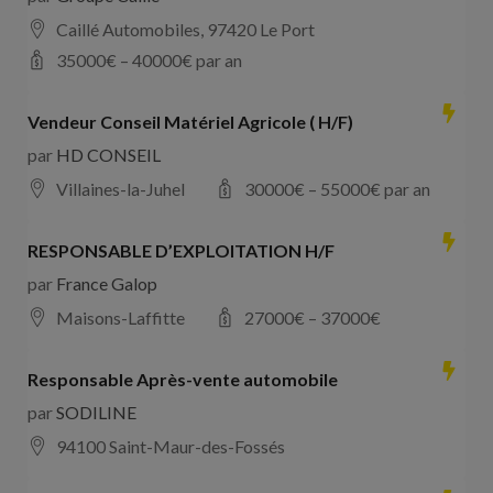
Caillé Automobiles, 97420 Le Port
35000
€ –
40000
€ par an
Vendeur Conseil Matériel Agricole ( H/F)
par
HD CONSEIL
Villaines-la-Juhel
30000
€ –
55000
€ par an
RESPONSABLE D’EXPLOITATION H/F
par
France Galop
Maisons-Laffitte
27000
€ –
37000
€
Responsable Après-vente automobile
par
SODILINE
94100 Saint-Maur-des-Fossés