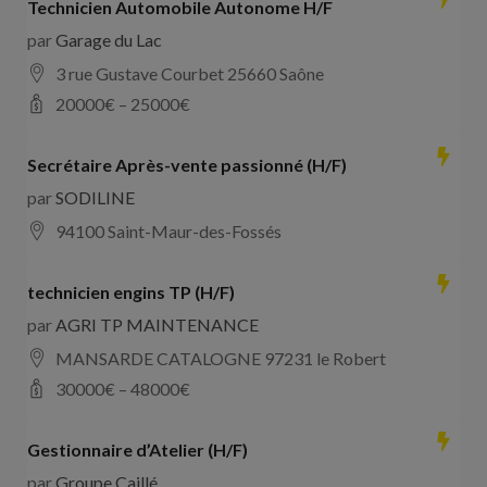
Technicien Automobile Autonome H/F
par
Garage du Lac
3 rue Gustave Courbet 25660 Saône
20000
€ –
25000
€
Secrétaire Après-vente passionné (H/F)
par
SODILINE
94100 Saint-Maur-des-Fossés
technicien engins TP (H/F)
par
AGRI TP MAINTENANCE
MANSARDE CATALOGNE 97231 le Robert
30000
€ –
48000
€
Gestionnaire d’Atelier (H/F)
par
Groupe Caillé