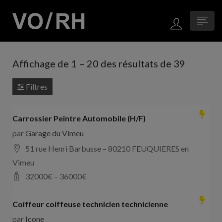
Affichage de
1
–
20
des résultats de 39
Filtres
Carrossier Peintre Automobile (H/F)
par
Garage du Vimeu
51 rue Henri Barbusse – 80210 FEUQUIERES en
Vimeu
32000
€ –
36000
€
Coiffeur coiffeuse technicien technicienne
par
Icone