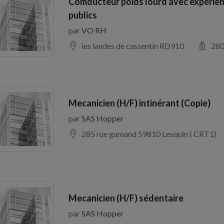
Comducteur poids lourd avec expérien
publics
par
VO RH
les landes de cassentin RD910
28
Mecanicien (H/F) intinérant (Copie)
par
SAS Hopper
285 rue gamand 59810 Lesquin ( CRT1)
Mecanicien (H/F) sédentaire
par
SAS Hopper