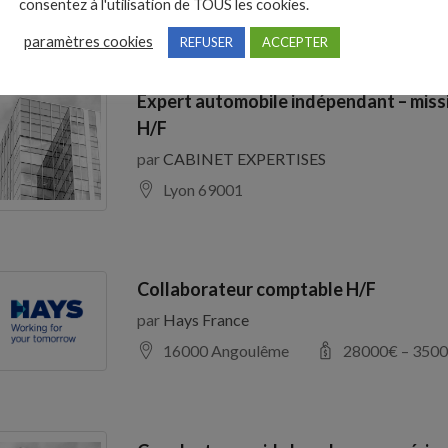
consentez à l'utilisation de TOUS les cookies.
paramètres cookies
REFUSER
ACCEPTER
Expert automobile indépendant – miss
H/F
par
CABINET EXPERTISES
Lyon 69001
Collaborateur comptable H/F
par
Hays France
16000 Angoulême
28000
€ –
3500