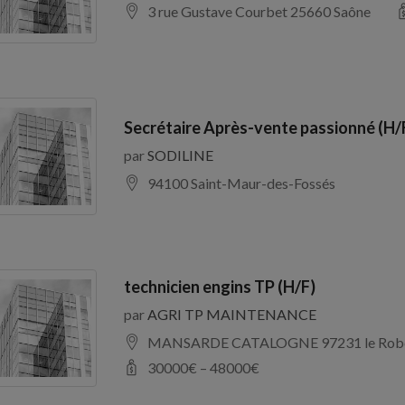
3 rue Gustave Courbet 25660 Saône
Secrétaire Après-vente passionné (H/
par
SODILINE
94100 Saint-Maur-des-Fossés
technicien engins TP (H/F)
par
AGRI TP MAINTENANCE
MANSARDE CATALOGNE 97231 le Rob
30000
€ –
48000
€