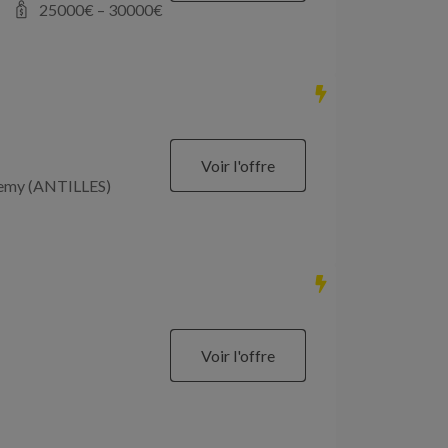
25000
€ –
30000
€
Voir l'offre
élemy (ANTILLES)
Voir l'offre