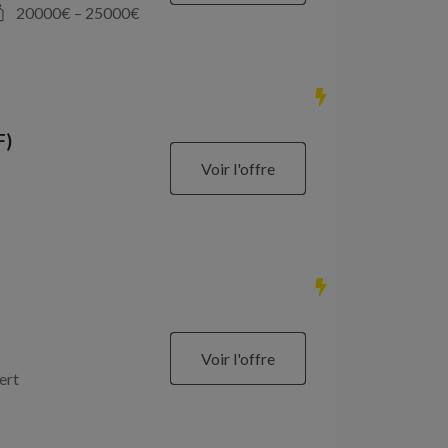
20000
€ –
25000
€
F)
Voir l'offre
Voir l'offre
ert