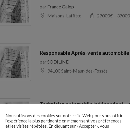
par
France Galop
Maisons-Laffitte
27000
€ –
37000
Responsable Après-vente automobile
par
SODILINE
94100 Saint-Maur-des-Fossés
Technicien automobile indépendant – 
H/F
Nous utilisons des cookies sur notre site Web pour vous offrir
par
CABINET EXPERTISES
l'expérience la plus pertinente en mémorisant vos préférences
et les visites répétées. En cliquant sur «Accepter», vous
Lyon 69001