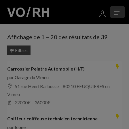
Affichage de
1
–
20
des résultats de 39
Filtres
Carrossier Peintre Automobile (H/F)
par
Garage du Vimeu
51 rue Henri Barbusse – 80210 FEUQUIERES en
Vimeu
32000
€ –
36000
€
Coiffeur coiffeuse technicien technicienne
par
Icone