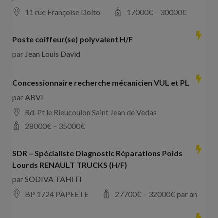
11 rue Françoise Dolto
17000
€ –
30000
€
Poste coiffeur(se) polyvalent H/F
par
Jean Louis David
Concessionnaire recherche mécanicien VUL et PL
par
ABVI
Rd-Pt le Rieucoulon Saint Jean de Vedas
28000
€ –
35000
€
SDR – Spécialiste Diagnostic Réparations Poids
Lourds RENAULT TRUCKS (H/F)
par
SODIVA TAHITI
BP 1724 PAPEETE
27700
€ –
32000
€ par an