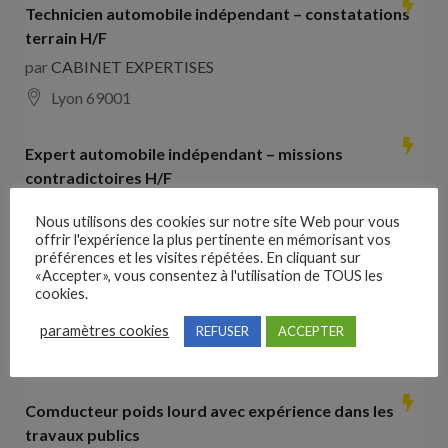
Technicien automobile indépendant – constatations
terrain H/F
par
CABINET EXPERTISES
Lyon 69001
Expert automobile indépendant – missions
contradictoires H/F
par
CABINET EXPERTISES
Nous utilisons des cookies sur notre site Web pour vous
Lyon 69001
offrir l'expérience la plus pertinente en mémorisant vos
préférences et les visites répétées. En cliquant sur
«Accepter», vous consentez à l'utilisation de TOUS les
Collaborateur comptable H/F
cookies.
par
Hays France
paramètres cookies
REFUSER
ACCEPTER
16000 Angoulême
28000
€ –
35000
€
Comducteur poids lourd avec expérience dans les
travaux publics