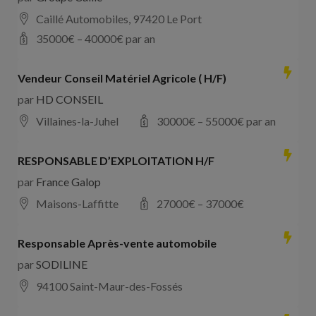
Caillé Automobiles, 97420 Le Port
35000
€ –
40000
€ par an
Vendeur Conseil Matériel Agricole ( H/F)
par
HD CONSEIL
Villaines-la-Juhel
30000
€ –
55000
€ par an
RESPONSABLE D’EXPLOITATION H/F
par
France Galop
Maisons-Laffitte
27000
€ –
37000
€
Responsable Après-vente automobile
par
SODILINE
94100 Saint-Maur-des-Fossés