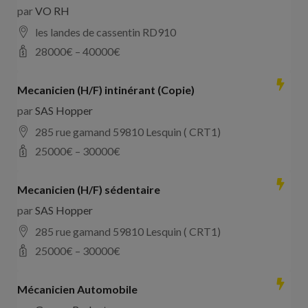
par
VO RH
les landes de cassentin RD910
28000
€ –
40000
€
Mecanicien (H/F) intinérant (Copie)
par
SAS Hopper
285 rue gamand 59810 Lesquin ( CRT1)
25000
€ –
30000
€
Mecanicien (H/F) sédentaire
par
SAS Hopper
285 rue gamand 59810 Lesquin ( CRT1)
25000
€ –
30000
€
Mécanicien Automobile