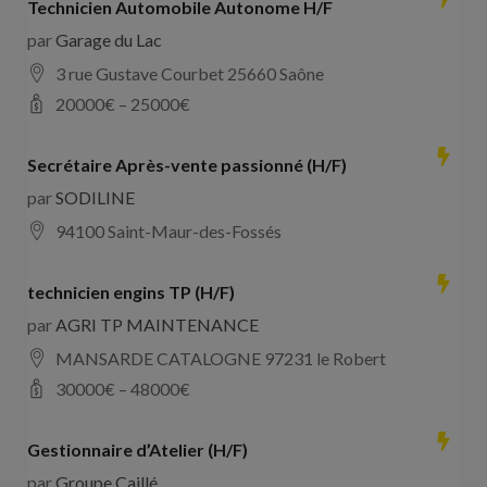
Technicien Automobile Autonome H/F
par
Garage du Lac
3 rue Gustave Courbet 25660 Saône
20000
€ –
25000
€
Secrétaire Après-vente passionné (H/F)
par
SODILINE
94100 Saint-Maur-des-Fossés
technicien engins TP (H/F)
par
AGRI TP MAINTENANCE
MANSARDE CATALOGNE 97231 le Robert
30000
€ –
48000
€
Gestionnaire d’Atelier (H/F)
par
Groupe Caillé