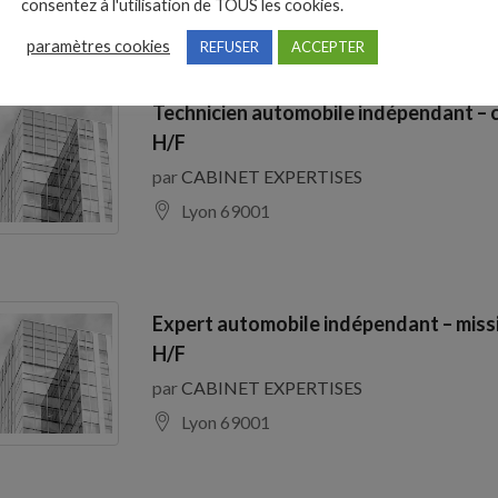
consentez à l'utilisation de TOUS les cookies.
paramètres cookies
REFUSER
ACCEPTER
Technicien automobile indépendant – 
H/F
par
CABINET EXPERTISES
Lyon 69001
Expert automobile indépendant – miss
H/F
par
CABINET EXPERTISES
Lyon 69001