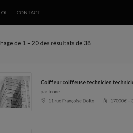
LOI
CONTACT
chage de
1
–
20
des résultats de 38
Coiffeur coiffeuse technicien technic
par
Icone
11 rue Françoise Dolto
17000
€ –