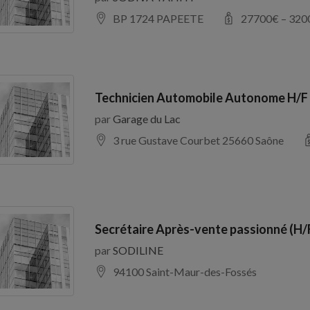
BP 1724 PAPEETE
27700
€ –
320
Technicien Automobile Autonome H/F
par
Garage du Lac
3 rue Gustave Courbet 25660 Saône
Secrétaire Après-vente passionné (H/
par
SODILINE
94100 Saint-Maur-des-Fossés