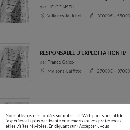
par
HD CONSEIL
Villaines-la-Juhel
30000
€ –
55000
RESPONSABLE D’EXPLOITATION H/F
par
France Galop
Maisons-Laffitte
27000
€ –
37000
Responsable Après-vente automobile
Nous utilisons des cookies sur notre site Web pour vous offrir
par
SODILINE
l'expérience la plus pertinente en mémorisant vos préférences
94100 Saint-Maur-des-Fossés
et les visites répétées. En cliquant sur «Accepter», vous