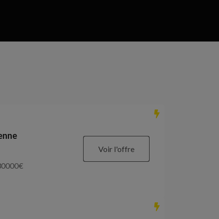
ienne
Voir l'offre
30000
€