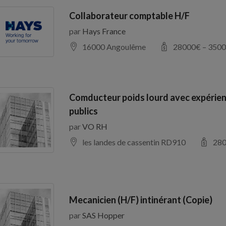
Collaborateur comptable H/F
par
Hays France
16000 Angoulême
28000
€ –
3500
Comducteur poids lourd avec expérien
publics
par
VO RH
les landes de cassentin RD910
28
Mecanicien (H/F) intinérant (Copie)
par
SAS Hopper