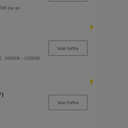
00
€ par an
Voir l'offre
20000
€ –
25000
€
F)
Voir l'offre