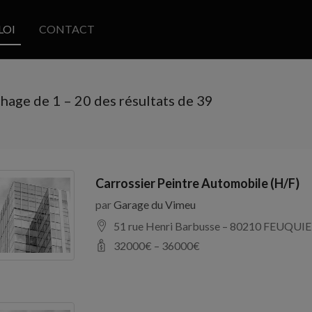
LOI
CONTACT
chage de
1
–
20
des résultats de 39
Carrossier Peintre Automobile (H/F)
par
Garage du Vimeu
51 rue Henri Barbusse – 80210 FEUQUIE
32000
€ –
36000
€