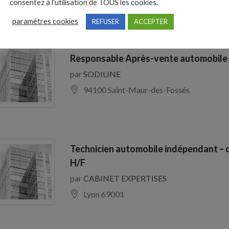
consentez à l'utilisation de TOUS les cookies.
paramètres cookies
REFUSER
ACCEPTER
Responsable Après-vente automobile
par
SODILINE
94100 Saint-Maur-des-Fossés
Technicien automobile indépendant – 
H/F
par
CABINET EXPERTISES
Lyon 69001