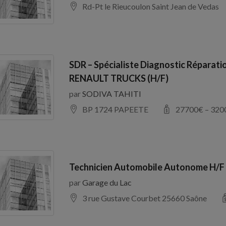
Rd-Pt le Rieucoulon Saint Jean de Vedas
SDR – Spécialiste Diagnostic Réparati
RENAULT TRUCKS (H/F)
par
SODIVA TAHITI
BP 1724 PAPEETE
27700
€ –
320
Technicien Automobile Autonome H/F
par
Garage du Lac
3 rue Gustave Courbet 25660 Saône