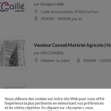
par
Groupe Caillé
Caillé Automobiles, 97420 Le Port
35000
€ –
40000
€ par an
Vendeur Conseil Matériel Agricole ( H
par
HD CONSEIL
Villaines-la-Juhel
30000
€ –
55000
RESPONSABLE D’EXPLOITATION H/F
Nous utilisons des cookies sur notre site Web pour vous offrir
par
France Galop
l'expérience la plus pertinente en mémorisant vos préférences
Maisons-Laffitte
27000
€ –
37000
et les visites répétées. En cliquant sur «Accepter», vous