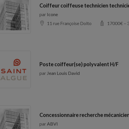
Coiffeur coiffeuse technicien technic
par
Icone
11 rue Françoise Dolto
17000
€ –
Poste coiffeur(se) polyvalent H/F
par
Jean Louis David
Concessionnaire recherche mécanicien
par
ABVI