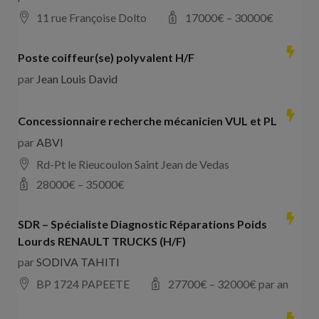
11 rue Françoise Dolto
17000
€ –
30000
€
Poste coiffeur(se) polyvalent H/F
par
Jean Louis David
Concessionnaire recherche mécanicien VUL et PL
par
ABVI
Rd-Pt le Rieucoulon Saint Jean de Vedas
28000
€ –
35000
€
SDR – Spécialiste Diagnostic Réparations Poids
Lourds RENAULT TRUCKS (H/F)
par
SODIVA TAHITI
BP 1724 PAPEETE
27700
€ –
32000
€ par an