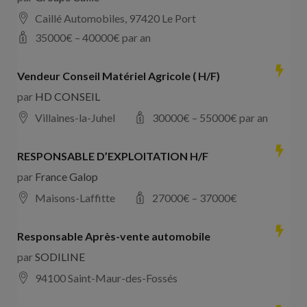
Caillé Automobiles, 97420 Le Port
35000
€ –
40000
€ par an
Vendeur Conseil Matériel Agricole ( H/F)
par
HD CONSEIL
Villaines-la-Juhel
30000
€ –
55000
€ par an
RESPONSABLE D’EXPLOITATION H/F
par
France Galop
Maisons-Laffitte
27000
€ –
37000
€
Responsable Après-vente automobile
par
SODILINE
94100 Saint-Maur-des-Fossés