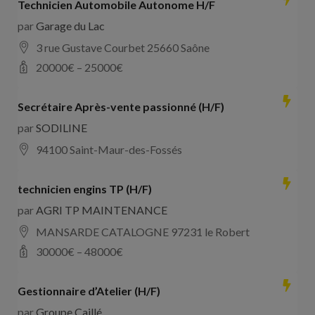
Technicien Automobile Autonome H/F
par
Garage du Lac
3 rue Gustave Courbet 25660 Saône
20000
€ –
25000
€
Secrétaire Après-vente passionné (H/F)
par
SODILINE
94100 Saint-Maur-des-Fossés
technicien engins TP (H/F)
par
AGRI TP MAINTENANCE
MANSARDE CATALOGNE 97231 le Robert
30000
€ –
48000
€
Gestionnaire d’Atelier (H/F)
par
Groupe Caillé