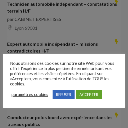
Technicien automobile indépendant – constatations
terrain H/F
par
CABINET EXPERTISES
Lyon 69001
Expert automobile indépendant – missions
contradictoires H/F
par
CABINET EXPERTISES
Nous utilisons des cookies sur notre site Web pour vous
Lyon 69001
offrir l'expérience la plus pertinente en mémorisant vos
préférences et les visites répétées. En cliquant sur
«Accepter», vous consentez à l'utilisation de TOUS les
Collaborateur comptable H/F
cookies.
par
Hays France
paramètres cookies
REFUSER
ACCEPTER
16000 Angoulême
28000
€ –
35000
€
Comducteur poids lourd avec expérience dans les
travaux publics