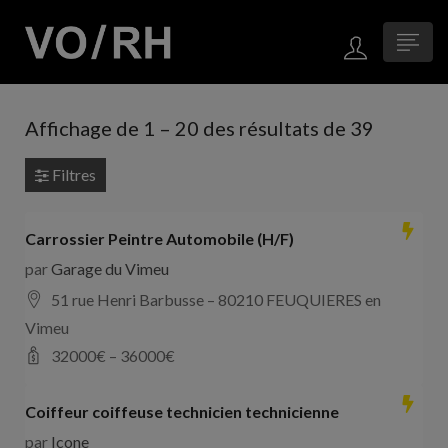
Affichage de
1
–
20
des résultats de 39
Filtres
Carrossier Peintre Automobile (H/F)
par
Garage du Vimeu
51 rue Henri Barbusse – 80210 FEUQUIERES en
Vimeu
32000
€ –
36000
€
Coiffeur coiffeuse technicien technicienne
par
Icone