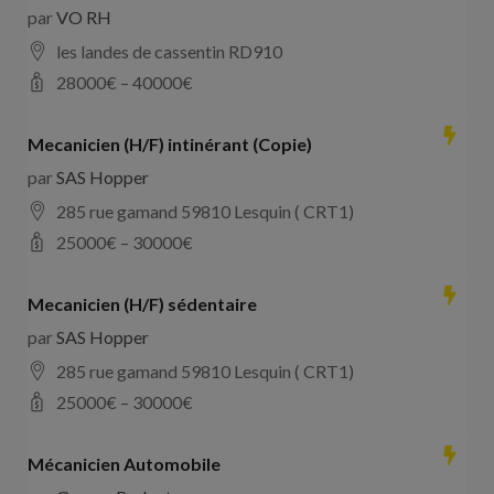
par
VO RH
les landes de cassentin RD910
28000
€ –
40000
€
Mecanicien (H/F) intinérant (Copie)
par
SAS Hopper
285 rue gamand 59810 Lesquin ( CRT1)
25000
€ –
30000
€
Mecanicien (H/F) sédentaire
par
SAS Hopper
285 rue gamand 59810 Lesquin ( CRT1)
25000
€ –
30000
€
Mécanicien Automobile