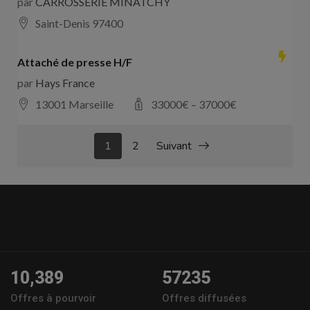
par
CARROSSERIE MINATCHY
Saint-Denis 97400
Attaché de presse H/F
par
Hays France
13001 Marseille
33000
€ –
37000
€
1
2
Suivant
10,389
57235
Offres à pourvoir
Offres diffusées