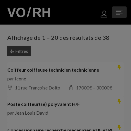
Affichage de
1
–
20
des résultats de 38
Filtres
Coiffeur coiffeuse technicien technicienne
par
Icone
11 rue Françoise Dolto
17000
€ –
30000
€
Poste coiffeur(se) polyvalent H/F
par
Jean Louis David
Concessionnaire recherche mécanicien VUL et PL