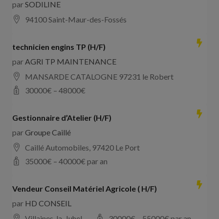
par
SODILINE
94100 Saint-Maur-des-Fossés
technicien engins TP (H/F)
par
AGRI TP MAINTENANCE
MANSARDE CATALOGNE 97231 le Robert
30000
€ –
48000
€
Gestionnaire d’Atelier (H/F)
par
Groupe Caillé
Caillé Automobiles, 97420 Le Port
35000
€ –
40000
€ par an
Vendeur Conseil Matériel Agricole ( H/F)
par
HD CONSEIL
Villaines-la-Juhel
30000
€ –
55000
€ par an