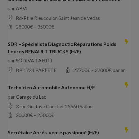
par
ABVI
Rd-Pt le Rieucoulon Saint Jean de Vedas
28000
€ –
35000
€
SDR – Spécialiste Diagnostic Réparations Poids
Lourds RENAULT TRUCKS (H/F)
par
SODIVA TAHITI
BP 1724 PAPEETE
27700
€ –
32000
€ par an
Technicien Automobile Autonome H/F
par
Garage du Lac
3 rue Gustave Courbet 25660 Saône
20000
€ –
25000
€
Secrétaire Après-vente passionné (H/F)