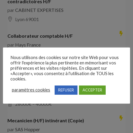
contradictoires H/F
par
CABINET EXPERTISES
Lyon 69001
Collaborateur comptable H/F
par
Hays France
16000 Angoulême
28000
€ –
35000
€
Nous utilisons des cookies sur notre site Web pour vous
offrir l'expérience la plus pertinente en mémorisant vos
préférences et les visites répétées. En cliquant sur
Comducteur poids lourd avec expérience dans les
«Accepter», vous consentez à l'utilisation de TOUS les
travaux publics
cookies.
par
VO RH
paramètres cookies
REFUSER
ACCEPTER
les landes de cassentin RD910
28000
€ –
40000
€
Mecanicien (H/F) intinérant (Copie)
par
SAS Hopper