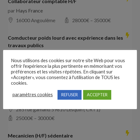
Collaborateur comptable H/F
par
Hays France
16000 Angoulême
28000
€ –
35000
€
Comducteur poids lourd avec expérience dans les
travaux publics
par
VO RH
Nous utilisons des cookies sur notre site Web pour vous
les landes de cassentin RD910
offrir l'expérience la plus pertinente en mémorisant vos
préférences et les visites répétées. En cliquant sur
28000
€ –
40000
€
«Accepter», vous consentez à l'utilisation de TOUS les
cookies.
Mecanicien (H/F) intinérant (Copie)
paramètres cookies
REFUSER
ACCEPTER
par
SAS Hopper
285 rue gamand 59810 Lesquin ( CRT1)
25000
€ –
30000
€
Mecanicien (H/F) sédentaire