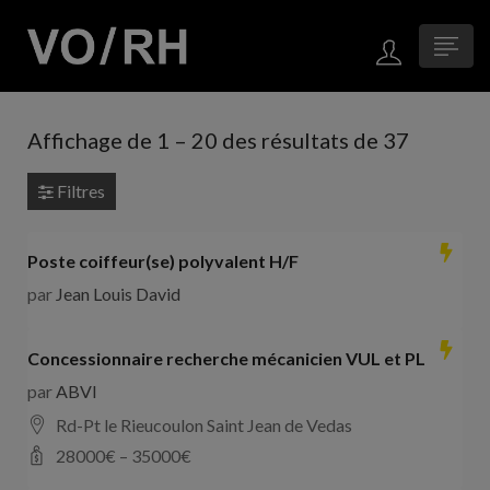
Affichage de
1
–
20
des résultats de 37
Filtres
Poste coiffeur(se) polyvalent H/F
par
Jean Louis David
Concessionnaire recherche mécanicien VUL et PL
par
ABVI
Rd-Pt le Rieucoulon Saint Jean de Vedas
28000
€ –
35000
€