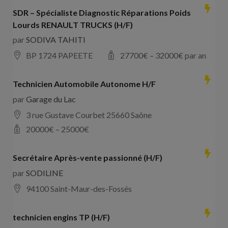
SDR – Spécialiste Diagnostic Réparations Poids
Lourds RENAULT TRUCKS (H/F)
par
SODIVA TAHITI
BP 1724 PAPEETE
27700
€ –
32000
€ par an
Technicien Automobile Autonome H/F
par
Garage du Lac
3 rue Gustave Courbet 25660 Saône
20000
€ –
25000
€
Secrétaire Après-vente passionné (H/F)
par
SODILINE
94100 Saint-Maur-des-Fossés
technicien engins TP (H/F)