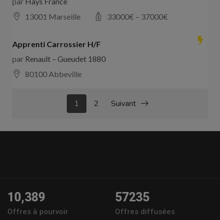
par
Hays France
13001 Marseille
33000
€ –
37000
€
Apprenti Carrossier H/F
par
Renault – Gueudet 1880
80100 Abbeville
1
2
Suivant
10,389
57235
Offres à pourvoir
Offres diffusées