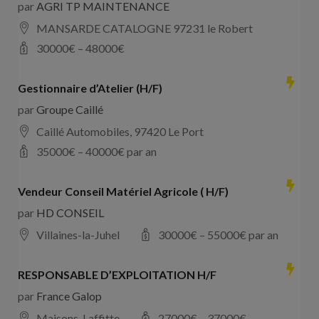
par
AGRI TP MAINTENANCE
MANSARDE CATALOGNE 97231 le Robert
30000
€ –
48000
€
Gestionnaire d’Atelier (H/F)
par
Groupe Caillé
Caillé Automobiles, 97420 Le Port
35000
€ –
40000
€ par an
Vendeur Conseil Matériel Agricole ( H/F)
par
HD CONSEIL
Villaines-la-Juhel
30000
€ –
55000
€ par an
RESPONSABLE D’EXPLOITATION H/F
par
France Galop
Maisons-Laffitte
27000
€ –
37000
€