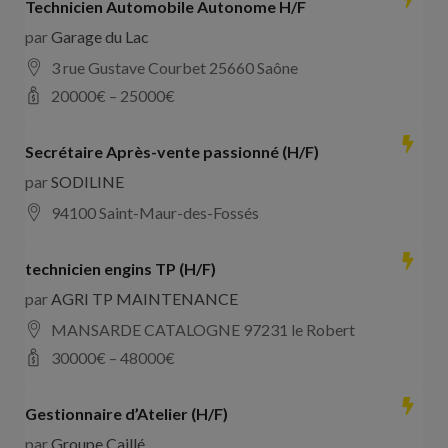
Technicien Automobile Autonome H/F
par
Garage du Lac
3 rue Gustave Courbet 25660 Saône
20000
€ –
25000
€
Secrétaire Après-vente passionné (H/F)
par
SODILINE
94100 Saint-Maur-des-Fossés
technicien engins TP (H/F)
par
AGRI TP MAINTENANCE
MANSARDE CATALOGNE 97231 le Robert
30000
€ –
48000
€
Gestionnaire d’Atelier (H/F)
par
Groupe Caillé