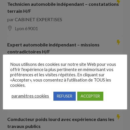
Technicien automobile indépendant – constatations
terrain H/F
par
CABINET EXPERTISES
Lyon 69001
Expert automobile indépendant – missions
contradictoires H/F
par
CABINET EXPERTISES
Nous utilisons des cookies sur notre site Web pour vous
Lyon 69001
offrir l'expérience la plus pertinente en mémorisant vos
préférences et les visites répétées. En cliquant sur
«Accepter», vous consentez à l'utilisation de TOUS les
Collaborateur comptable H/F
cookies.
par
Hays France
paramètres cookies
REFUSER
ACCEPTER
16000 Angoulême
28000
€ –
35000
€
Comducteur poids lourd avec expérience dans les
travaux publics