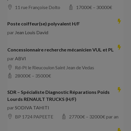
11 rue Françoise Dolto
17000
€ –
30000
€
Poste coiffeur(se) polyvalent H/F
par
Jean Louis David
Concessionnaire recherche mécanicien VUL et PL
par
ABVI
Rd-Pt le Rieucoulon Saint Jean de Vedas
28000
€ –
35000
€
SDR – Spécialiste Diagnostic Réparations Poids
Lourds RENAULT TRUCKS (H/F)
par
SODIVA TAHITI
BP 1724 PAPEETE
27700
€ –
32000
€ par an