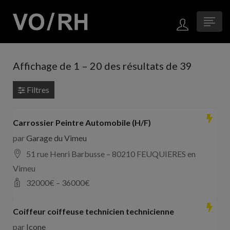
Affichage de
1
–
20
des résultats de 39
Filtres
Carrossier Peintre Automobile (H/F)
par
Garage du Vimeu
51 rue Henri Barbusse – 80210 FEUQUIERES en
Vimeu
32000
€ –
36000
€
Coiffeur coiffeuse technicien technicienne
par
Icone