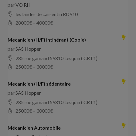
par
VO RH
les landes de cassentin RD910
28000
€ –
40000
€
Mecanicien (H/F) intinérant (Copie)
par
SAS Hopper
285 rue gamand 59810 Lesquin ( CRT1)
25000
€ –
30000
€
Mecanicien (H/F) sédentaire
par
SAS Hopper
285 rue gamand 59810 Lesquin ( CRT1)
25000
€ –
30000
€
Mécanicien Automobile