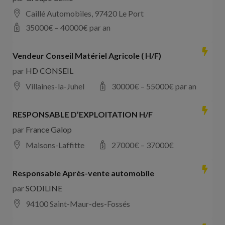
Caillé Automobiles, 97420 Le Port
35000
€ –
40000
€ par an
Vendeur Conseil Matériel Agricole ( H/F)
par
HD CONSEIL
Villaines-la-Juhel
30000
€ –
55000
€ par an
RESPONSABLE D’EXPLOITATION H/F
par
France Galop
Maisons-Laffitte
27000
€ –
37000
€
Responsable Après-vente automobile
par
SODILINE
94100 Saint-Maur-des-Fossés