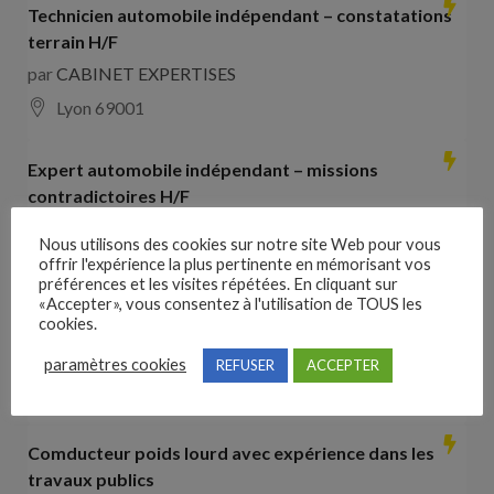
Technicien automobile indépendant – constatations
terrain H/F
par
CABINET EXPERTISES
Lyon 69001
Expert automobile indépendant – missions
contradictoires H/F
par
CABINET EXPERTISES
Nous utilisons des cookies sur notre site Web pour vous
Lyon 69001
offrir l'expérience la plus pertinente en mémorisant vos
préférences et les visites répétées. En cliquant sur
«Accepter», vous consentez à l'utilisation de TOUS les
Collaborateur comptable H/F
cookies.
par
Hays France
paramètres cookies
REFUSER
ACCEPTER
16000 Angoulême
28000
€ –
35000
€
Comducteur poids lourd avec expérience dans les
travaux publics