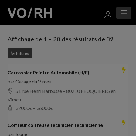
Affichage de
1
–
20
des résultats de 39
Filtres
Carrossier Peintre Automobile (H/F)
par
Garage du Vimeu
51 rue Henri Barbusse – 80210 FEUQUIERES en
Vimeu
32000
€ –
36000
€
Coiffeur coiffeuse technicien technicienne
par
Icone