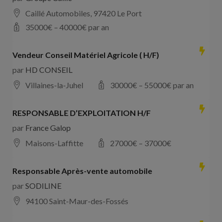
Caillé Automobiles, 97420 Le Port
35000
€ –
40000
€ par an
Vendeur Conseil Matériel Agricole ( H/F)
par
HD CONSEIL
Villaines-la-Juhel
30000
€ –
55000
€ par an
RESPONSABLE D’EXPLOITATION H/F
par
France Galop
Maisons-Laffitte
27000
€ –
37000
€
Responsable Après-vente automobile
par
SODILINE
94100 Saint-Maur-des-Fossés