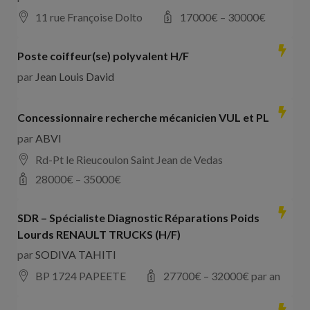
11 rue Françoise Dolto
17000
€ –
30000
€
Poste coiffeur(se) polyvalent H/F
par
Jean Louis David
Concessionnaire recherche mécanicien VUL et PL
par
ABVI
Rd-Pt le Rieucoulon Saint Jean de Vedas
28000
€ –
35000
€
SDR – Spécialiste Diagnostic Réparations Poids
Lourds RENAULT TRUCKS (H/F)
par
SODIVA TAHITI
BP 1724 PAPEETE
27700
€ –
32000
€ par an