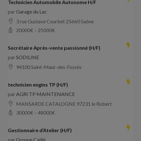
Technicien Automobile Autonome H/F
par
Garage du Lac
3 rue Gustave Courbet 25660 Saône
20000
€ –
25000
€
Secrétaire Après-vente passionné (H/F)
par
SODILINE
94100 Saint-Maur-des-Fossés
technicien engins TP (H/F)
par
AGRI TP MAINTENANCE
MANSARDE CATALOGNE 97231 le Robert
30000
€ –
48000
€
Gestionnaire d’Atelier (H/F)
par
Groupe Caillé