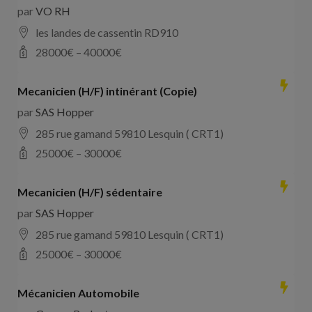
par
VO RH
les landes de cassentin RD910
28000
€ –
40000
€
Mecanicien (H/F) intinérant (Copie)
par
SAS Hopper
285 rue gamand 59810 Lesquin ( CRT1)
25000
€ –
30000
€
Mecanicien (H/F) sédentaire
par
SAS Hopper
285 rue gamand 59810 Lesquin ( CRT1)
25000
€ –
30000
€
Mécanicien Automobile