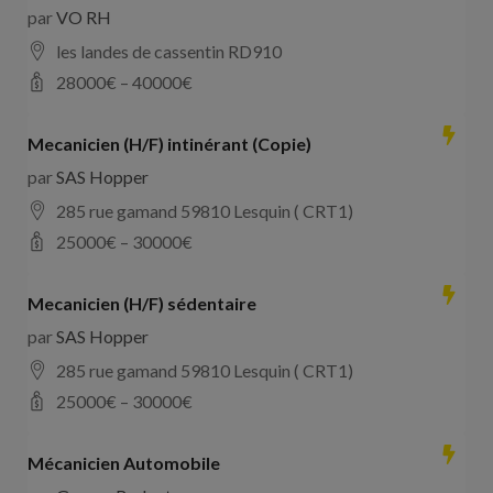
par
VO RH
les landes de cassentin RD910
28000
€ –
40000
€
Mecanicien (H/F) intinérant (Copie)
par
SAS Hopper
285 rue gamand 59810 Lesquin ( CRT1)
25000
€ –
30000
€
Mecanicien (H/F) sédentaire
par
SAS Hopper
285 rue gamand 59810 Lesquin ( CRT1)
25000
€ –
30000
€
Mécanicien Automobile