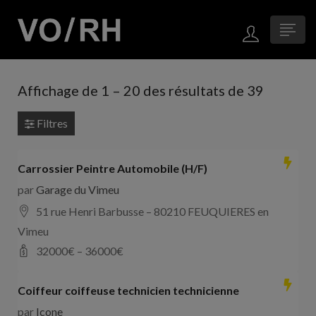
Affichage de
1
–
20
des résultats de 39
Filtres
Carrossier Peintre Automobile (H/F)
par
Garage du Vimeu
51 rue Henri Barbusse – 80210 FEUQUIERES en
Vimeu
32000
€ –
36000
€
Coiffeur coiffeuse technicien technicienne
par
Icone