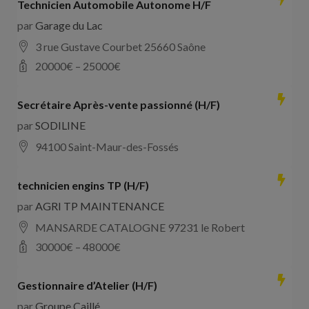
Technicien Automobile Autonome H/F
par
Garage du Lac
3 rue Gustave Courbet 25660 Saône
20000
€ –
25000
€
Secrétaire Après-vente passionné (H/F)
par
SODILINE
94100 Saint-Maur-des-Fossés
technicien engins TP (H/F)
par
AGRI TP MAINTENANCE
MANSARDE CATALOGNE 97231 le Robert
30000
€ –
48000
€
Gestionnaire d’Atelier (H/F)
par
Groupe Caillé