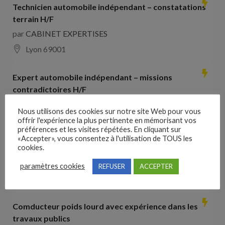
Technicien automobile indépendant – constatations
terrain H/F
par
CABINET EXPERTISES
Lyon 69001
Expert automobile indépendant – missions
contradictoires H/F
par
CABINET EXPERTISES
Nous utilisons des cookies sur notre site Web pour vous
Lyon 69001
offrir l'expérience la plus pertinente en mémorisant vos
préférences et les visites répétées. En cliquant sur
«Accepter», vous consentez à l'utilisation de TOUS les
Collaborateur comptable H/F
cookies.
par
Hays France
paramètres cookies
REFUSER
ACCEPTER
16000 Angoulême
28000
€ –
35000
€
Comducteur poids lourd avec expérience dans les
travaux publics