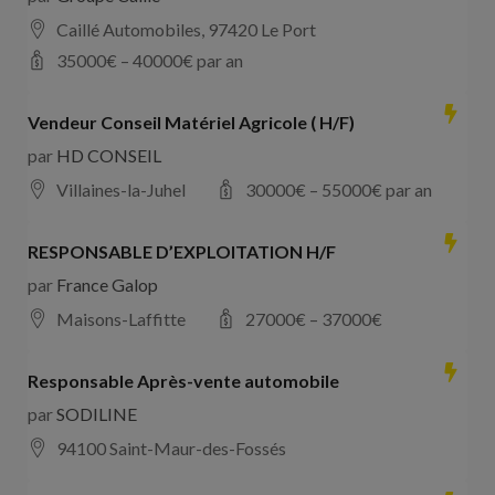
Caillé Automobiles, 97420 Le Port
35000
€ –
40000
€ par an
Vendeur Conseil Matériel Agricole ( H/F)
par
HD CONSEIL
Villaines-la-Juhel
30000
€ –
55000
€ par an
RESPONSABLE D’EXPLOITATION H/F
par
France Galop
Maisons-Laffitte
27000
€ –
37000
€
Responsable Après-vente automobile
par
SODILINE
94100 Saint-Maur-des-Fossés