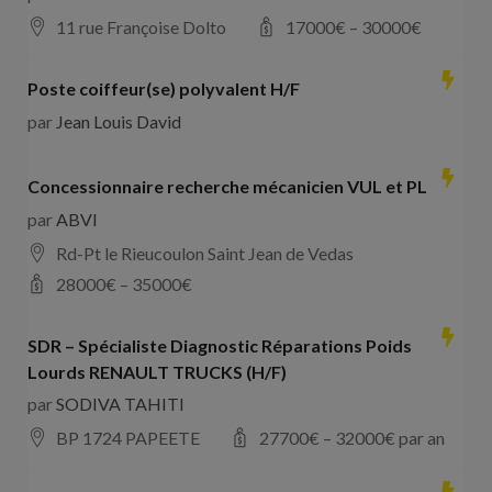
11 rue Françoise Dolto
17000
€ –
30000
€
Poste coiffeur(se) polyvalent H/F
par
Jean Louis David
Concessionnaire recherche mécanicien VUL et PL
par
ABVI
Rd-Pt le Rieucoulon Saint Jean de Vedas
28000
€ –
35000
€
SDR – Spécialiste Diagnostic Réparations Poids
Lourds RENAULT TRUCKS (H/F)
par
SODIVA TAHITI
BP 1724 PAPEETE
27700
€ –
32000
€ par an