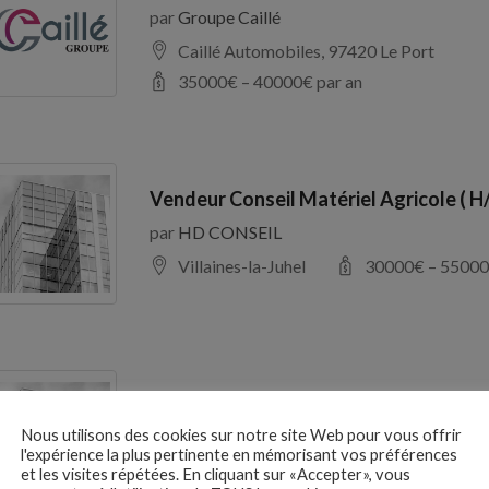
par
Groupe Caillé
Caillé Automobiles, 97420 Le Port
35000
€ –
40000
€ par an
Vendeur Conseil Matériel Agricole ( H
par
HD CONSEIL
Villaines-la-Juhel
30000
€ –
55000
RESPONSABLE D’EXPLOITATION H/F
Nous utilisons des cookies sur notre site Web pour vous offrir
par
France Galop
l'expérience la plus pertinente en mémorisant vos préférences
Maisons-Laffitte
27000
€ –
37000
et les visites répétées. En cliquant sur «Accepter», vous