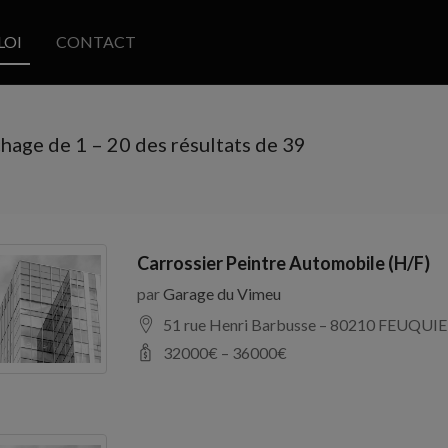
LOI
CONTACT
chage de
1
–
20
des résultats de 39
Carrossier Peintre Automobile (H/F)
par
Garage du Vimeu
51 rue Henri Barbusse – 80210 FEUQUIE
32000
€ –
36000
€