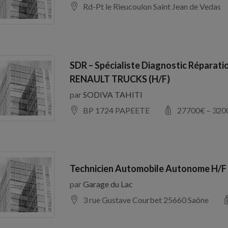
Rd-Pt le Rieucoulon Saint Jean de Vedas
SDR – Spécialiste Diagnostic Réparati
RENAULT TRUCKS (H/F)
par
SODIVA TAHITI
BP 1724 PAPEETE
27700
€ –
320
Technicien Automobile Autonome H/F
par
Garage du Lac
3 rue Gustave Courbet 25660 Saône