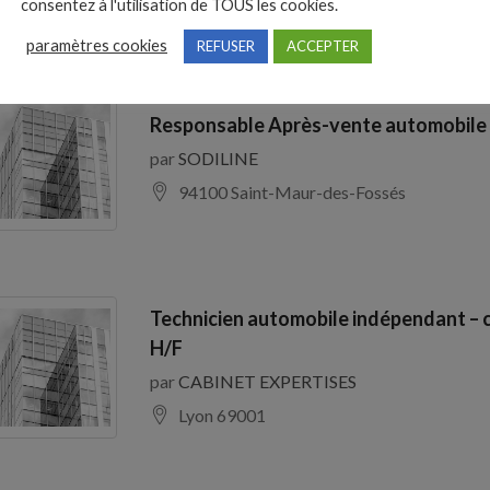
consentez à l'utilisation de TOUS les cookies.
paramètres cookies
REFUSER
ACCEPTER
Responsable Après-vente automobile
par
SODILINE
94100 Saint-Maur-des-Fossés
Technicien automobile indépendant – 
H/F
par
CABINET EXPERTISES
Lyon 69001