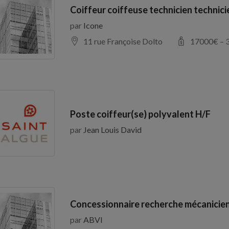
Coiffeur coiffeuse technicien technic
par
Icone
11 rue Françoise Dolto
17000
€ –
Poste coiffeur(se) polyvalent H/F
par
Jean Louis David
Concessionnaire recherche mécanicien
par
ABVI