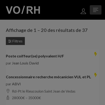
Affichage de
1
–
20
des résultats de 37
Filtres
Poste coiffeur(se) polyvalent H/F
par
Jean Louis David
Concessionnaire recherche mécanicien VUL et PL
par
ABVI
Rd-Pt le Rieucoulon Saint Jean de Vedas
28000
€ –
35000
€