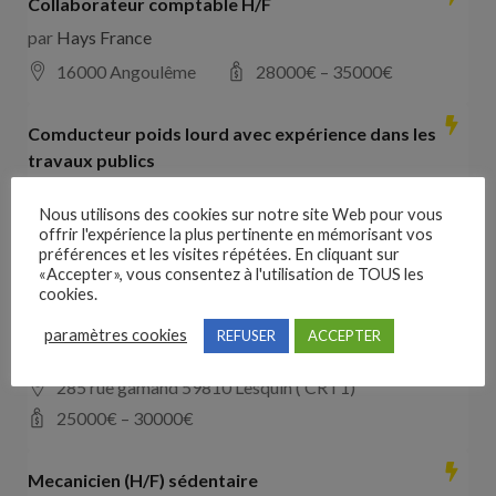
Collaborateur comptable H/F
par
Hays France
16000 Angoulême
28000
€ –
35000
€
Comducteur poids lourd avec expérience dans les
travaux publics
par
VO RH
Nous utilisons des cookies sur notre site Web pour vous
les landes de cassentin RD910
offrir l'expérience la plus pertinente en mémorisant vos
préférences et les visites répétées. En cliquant sur
28000
€ –
40000
€
«Accepter», vous consentez à l'utilisation de TOUS les
cookies.
Mecanicien (H/F) intinérant (Copie)
paramètres cookies
REFUSER
ACCEPTER
par
SAS Hopper
285 rue gamand 59810 Lesquin ( CRT1)
25000
€ –
30000
€
Mecanicien (H/F) sédentaire