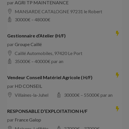
par
AGRI TP MAINTENANCE
MANSARDE CATALOGNE 97231 le Robert
30000
€ –
48000
€
Gestionnaire d’Atelier (H/F)
par
Groupe Caillé
Caillé Automobiles, 97420 Le Port
35000
€ –
40000
€ par an
Vendeur Conseil Matériel Agricole ( H/F)
par
HD CONSEIL
Villaines-la-Juhel
30000
€ –
55000
€ par an
RESPONSABLE D’EXPLOITATION H/F
par
France Galop
Maisons-Laffitte
27000
€ –
37000
€