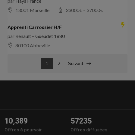
par
Hays France
13001 Marseille
33000
€ –
37000
€
Apprenti Carrossier H/F
par
Renault – Gueudet 1880
80100 Abbeville
1
2
Suivant
10,389
57235
Offres à pourvoir
Offres diffusées