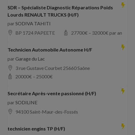
SDR – Spécialiste Diagnostic Réparations Poids
Lourds RENAULT TRUCKS (H/F)
par
SODIVA TAHITI
BP 1724 PAPEETE
27700
€ –
32000
€ par an
Technicien Automobile Autonome H/F
par
Garage du Lac
3 rue Gustave Courbet 25660 Saône
20000
€ –
25000
€
Secrétaire Après-vente passionné (H/F)
par
SODILINE
94100 Saint-Maur-des-Fossés
technicien engins TP (H/F)