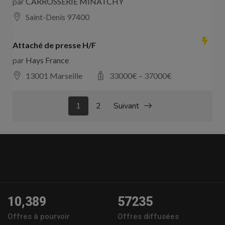
par
CARROSSERIE MINATCHY
Saint-Denis 97400
Attaché de presse H/F
par
Hays France
13001 Marseille
33000
€ –
37000
€
1
2
Suivant
10,389
57235
Offres à pourvoir
Offres diffusées