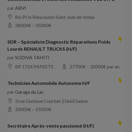
par
ABVI
Rd-Pt le Rieucoulon Saint Jean de Vedas
28000
€ –
35000
€
SDR – Spécialiste Diagnostic Réparations Poids
Lourds RENAULT TRUCKS (H/F)
par
SODIVA TAHITI
BP 1724 PAPEETE
27700
€ –
32000
€ par an
Technicien Automobile Autonome H/F
par
Garage du Lac
3 rue Gustave Courbet 25660 Saône
20000
€ –
25000
€
Secrétaire Après-vente passionné (H/F)