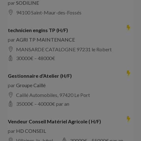
par
SODILINE
94100 Saint-Maur-des-Fossés
technicien engins TP (H/F)
par
AGRI TP MAINTENANCE
MANSARDE CATALOGNE 97231 le Robert
30000
€ –
48000
€
Gestionnaire d’Atelier (H/F)
par
Groupe Caillé
Caillé Automobiles, 97420 Le Port
35000
€ –
40000
€ par an
Vendeur Conseil Matériel Agricole ( H/F)
par
HD CONSEIL
Villaines-la-Juhel
30000
€ –
55000
€ par an