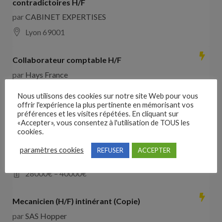
contradictoires H/F
par
CABINET EXPERTISES
Lyon 69001
Collaborateur comptable H/F
par
Hays France
16000 Angoulême
28000
€ –
35000
€
Nous utilisons des cookies sur notre site Web pour vous
offrir l'expérience la plus pertinente en mémorisant vos
préférences et les visites répétées. En cliquant sur
Comducteur poids lourd avec expérience dans les
«Accepter», vous consentez à l'utilisation de TOUS les
travaux publics
cookies.
par
VO RH
paramètres cookies
REFUSER
ACCEPTER
les landes de cassentin RD910
28000
€ –
40000
€
Mecanicien (H/F) intinérant (Copie)
par
SAS Hopper