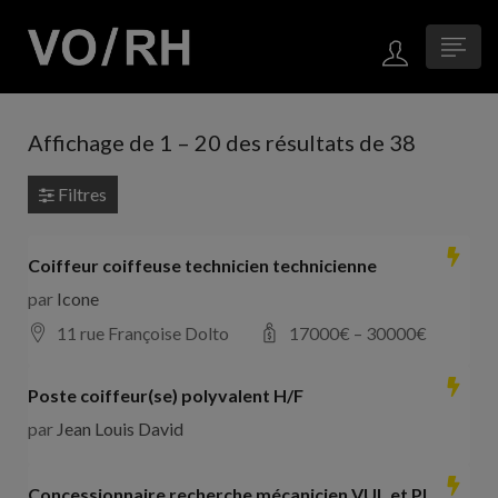
Affichage de
1
–
20
des résultats de 38
Filtres
Coiffeur coiffeuse technicien technicienne
par
Icone
11 rue Françoise Dolto
17000
€ –
30000
€
Poste coiffeur(se) polyvalent H/F
par
Jean Louis David
Concessionnaire recherche mécanicien VUL et PL