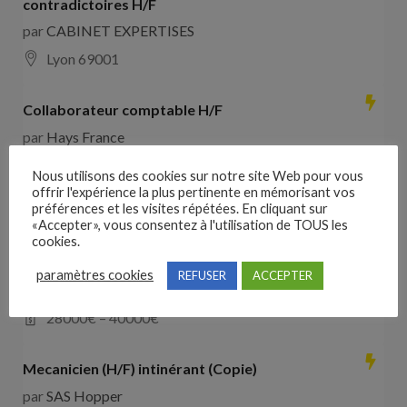
contradictoires H/F
par
CABINET EXPERTISES
Lyon 69001
Collaborateur comptable H/F
par
Hays France
16000 Angoulême
28000
€ –
35000
€
Nous utilisons des cookies sur notre site Web pour vous
offrir l'expérience la plus pertinente en mémorisant vos
préférences et les visites répétées. En cliquant sur
Comducteur poids lourd avec expérience dans les
«Accepter», vous consentez à l'utilisation de TOUS les
travaux publics
cookies.
par
VO RH
paramètres cookies
REFUSER
ACCEPTER
les landes de cassentin RD910
28000
€ –
40000
€
Mecanicien (H/F) intinérant (Copie)
par
SAS Hopper