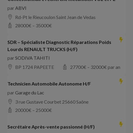
par
ABVI
Rd-Pt le Rieucoulon Saint Jean de Vedas
28000
€ –
35000
€
SDR – Spécialiste Diagnostic Réparations Poids
Lourds RENAULT TRUCKS (H/F)
par
SODIVA TAHITI
BP 1724 PAPEETE
27700
€ –
32000
€ par an
Technicien Automobile Autonome H/F
par
Garage du Lac
3 rue Gustave Courbet 25660 Saône
20000
€ –
25000
€
Secrétaire Après-vente passionné (H/F)