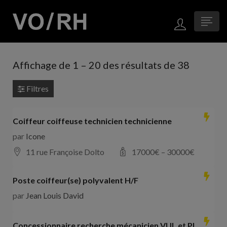
Affichage de
1
–
20
des résultats de 38
Filtres
Coiffeur coiffeuse technicien technicienne
par
Icone
11 rue Françoise Dolto
17000
€ –
30000
€
Poste coiffeur(se) polyvalent H/F
par
Jean Louis David
Concessionnaire recherche mécanicien VUL et PL