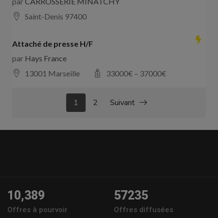
par
CARROSSERIE MINATCHY
Saint-Denis 97400
Attaché de presse H/F
par
Hays France
13001 Marseille
33000
€ –
37000
€
1
2
Suivant
10,389
57235
Offres à pourvoir
Offres diffusées