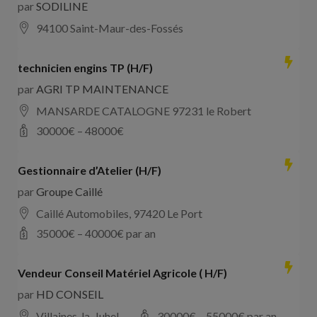
par
SODILINE
94100 Saint-Maur-des-Fossés
technicien engins TP (H/F)
par
AGRI TP MAINTENANCE
MANSARDE CATALOGNE 97231 le Robert
30000
€ –
48000
€
Gestionnaire d’Atelier (H/F)
par
Groupe Caillé
Caillé Automobiles, 97420 Le Port
35000
€ –
40000
€ par an
Vendeur Conseil Matériel Agricole ( H/F)
par
HD CONSEIL
Villaines-la-Juhel
30000
€ –
55000
€ par an