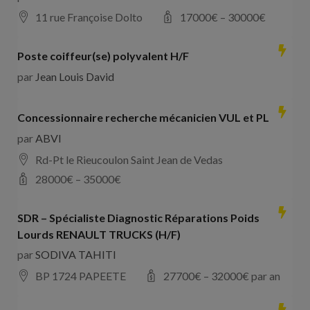
11 rue Françoise Dolto
17000
€ –
30000
€
Poste coiffeur(se) polyvalent H/F
par
Jean Louis David
Concessionnaire recherche mécanicien VUL et PL
par
ABVI
Rd-Pt le Rieucoulon Saint Jean de Vedas
28000
€ –
35000
€
SDR – Spécialiste Diagnostic Réparations Poids
Lourds RENAULT TRUCKS (H/F)
par
SODIVA TAHITI
BP 1724 PAPEETE
27700
€ –
32000
€ par an