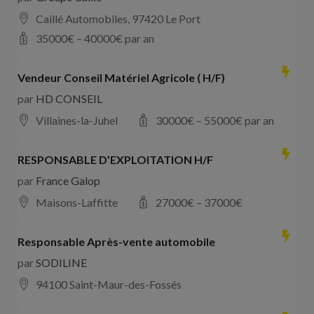
Caillé Automobiles, 97420 Le Port
35000
€ –
40000
€ par an
Vendeur Conseil Matériel Agricole ( H/F)
par
HD CONSEIL
Villaines-la-Juhel
30000
€ –
55000
€ par an
RESPONSABLE D’EXPLOITATION H/F
par
France Galop
Maisons-Laffitte
27000
€ –
37000
€
Responsable Après-vente automobile
par
SODILINE
94100 Saint-Maur-des-Fossés