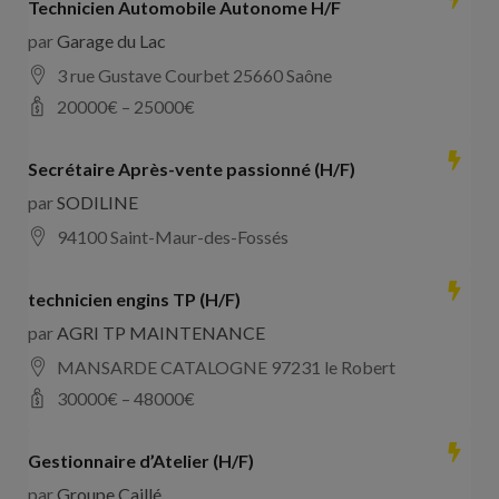
Technicien Automobile Autonome H/F
par
Garage du Lac
3 rue Gustave Courbet 25660 Saône
20000
€ –
25000
€
Secrétaire Après-vente passionné (H/F)
par
SODILINE
94100 Saint-Maur-des-Fossés
technicien engins TP (H/F)
par
AGRI TP MAINTENANCE
MANSARDE CATALOGNE 97231 le Robert
30000
€ –
48000
€
Gestionnaire d’Atelier (H/F)
par
Groupe Caillé