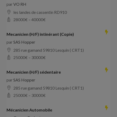
par
VO RH
les landes de cassentin RD910
28000
€ –
40000
€
Mecanicien (H/F) intinérant (Copie)
par
SAS Hopper
285 rue gamand 59810 Lesquin ( CRT1)
25000
€ –
30000
€
Mecanicien (H/F) sédentaire
par
SAS Hopper
285 rue gamand 59810 Lesquin ( CRT1)
25000
€ –
30000
€
Mécanicien Automobile