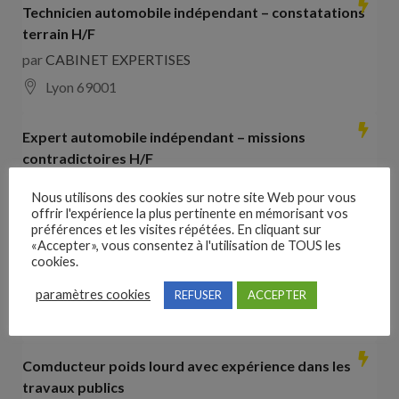
Technicien automobile indépendant – constatations
terrain H/F
par
CABINET EXPERTISES
Lyon 69001
Expert automobile indépendant – missions
contradictoires H/F
par
CABINET EXPERTISES
Nous utilisons des cookies sur notre site Web pour vous
Lyon 69001
offrir l'expérience la plus pertinente en mémorisant vos
préférences et les visites répétées. En cliquant sur
«Accepter», vous consentez à l'utilisation de TOUS les
Collaborateur comptable H/F
cookies.
par
Hays France
paramètres cookies
REFUSER
ACCEPTER
16000 Angoulême
28000
€ –
35000
€
Comducteur poids lourd avec expérience dans les
travaux publics