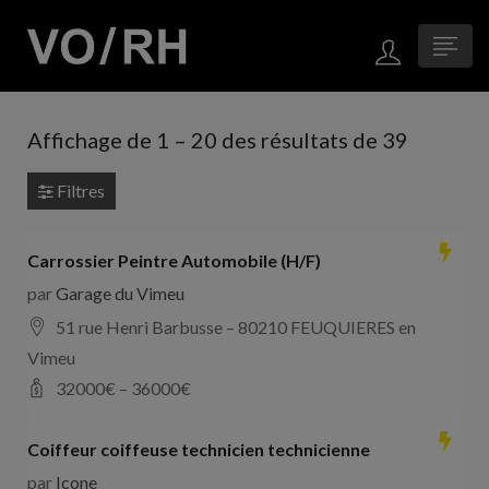
Affichage de
1
–
20
des résultats de 39
Filtres
Carrossier Peintre Automobile (H/F)
par
Garage du Vimeu
51 rue Henri Barbusse – 80210 FEUQUIERES en
Vimeu
32000
€ –
36000
€
Coiffeur coiffeuse technicien technicienne
par
Icone