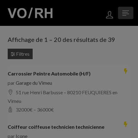
Affichage de
1
–
20
des résultats de 39
Filtres
Carrossier Peintre Automobile (H/F)
par
Garage du Vimeu
51 rue Henri Barbusse – 80210 FEUQUIERES en
Vimeu
32000
€ –
36000
€
Coiffeur coiffeuse technicien technicienne
par
Icone