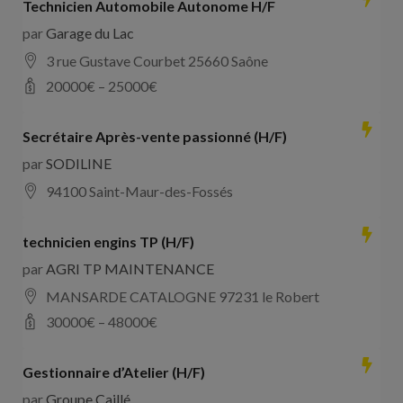
Technicien Automobile Autonome H/F
par
Garage du Lac
3 rue Gustave Courbet 25660 Saône
20000
€ –
25000
€
Secrétaire Après-vente passionné (H/F)
par
SODILINE
94100 Saint-Maur-des-Fossés
technicien engins TP (H/F)
par
AGRI TP MAINTENANCE
MANSARDE CATALOGNE 97231 le Robert
30000
€ –
48000
€
Gestionnaire d’Atelier (H/F)
par
Groupe Caillé