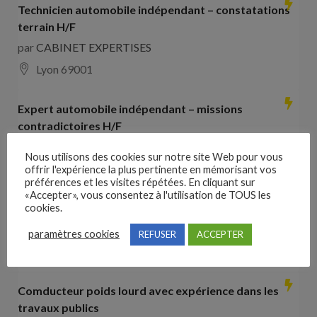
Technicien automobile indépendant – constatations
terrain H/F
par
CABINET EXPERTISES
Lyon 69001
Expert automobile indépendant – missions
contradictoires H/F
par
CABINET EXPERTISES
Nous utilisons des cookies sur notre site Web pour vous
Lyon 69001
offrir l'expérience la plus pertinente en mémorisant vos
préférences et les visites répétées. En cliquant sur
«Accepter», vous consentez à l'utilisation de TOUS les
Collaborateur comptable H/F
cookies.
par
Hays France
paramètres cookies
REFUSER
ACCEPTER
16000 Angoulême
28000
€ –
35000
€
Comducteur poids lourd avec expérience dans les
travaux publics