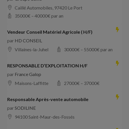
Caillé Automobiles, 97420 Le Port
35000
€ –
40000
€ par an
Vendeur Conseil Matériel Agricole ( H/F)
par
HD CONSEIL
Villaines-la-Juhel
30000
€ –
55000
€ par an
RESPONSABLE D’EXPLOITATION H/F
par
France Galop
Maisons-Laffitte
27000
€ –
37000
€
Responsable Après-vente automobile
par
SODILINE
94100 Saint-Maur-des-Fossés