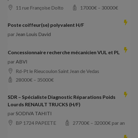
11 rue Françoise Dolto
17000
€ –
30000
€
Poste coiffeur(se) polyvalent H/F
par
Jean Louis David
Concessionnaire recherche mécanicien VUL et PL
par
ABVI
Rd-Pt le Rieucoulon Saint Jean de Vedas
28000
€ –
35000
€
SDR – Spécialiste Diagnostic Réparations Poids
Lourds RENAULT TRUCKS (H/F)
par
SODIVA TAHITI
BP 1724 PAPEETE
27700
€ –
32000
€ par an