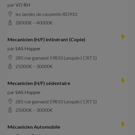
par
VO RH
les landes de cassentin RD910
28000
€ –
40000
€
Mecanicien (H/F) intinérant (Copie)
par
SAS Hopper
285 rue gamand 59810 Lesquin ( CRT1)
25000
€ –
30000
€
Mecanicien (H/F) sédentaire
par
SAS Hopper
285 rue gamand 59810 Lesquin ( CRT1)
25000
€ –
30000
€
Mécanicien Automobile