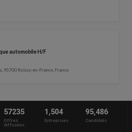
ique automobile H/F
rs, 95700 Roissy-en-France, France
57235
1,504
95,486
Offres
Entreprises
Candidats
diffusées