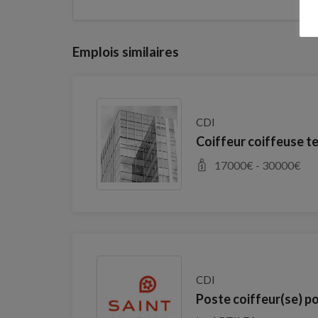
Emplois similaires
CDI
Coiffeur coiffeuse t
17000
€ -
30000
€
CDI
Poste coiffeur(se) p