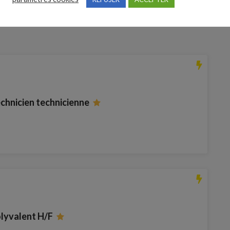
echnicien technicienne
olyvalent H/F