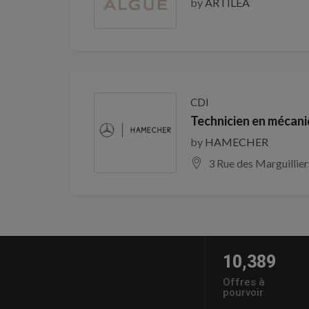
by
ARTILEA
CDI
Technicien en mécan
by
HAMECHER
3 Rue des Marguillie
10,389
Offres à
pourvoir