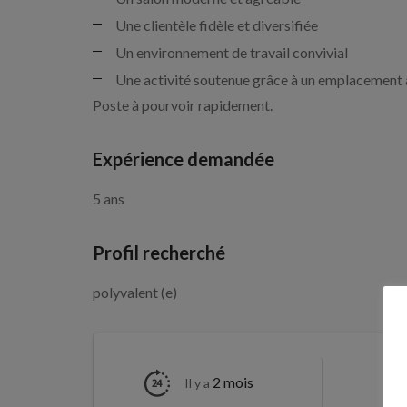
Une clientèle fidèle et diversifiée
Un environnement de travail convivial
Une activité soutenue grâce à un emplacement 
Poste à pourvoir rapidement.
Expérience demandée
5 ans
Profil recherché
polyvalent (e)
2 mois
Pos
Il y a