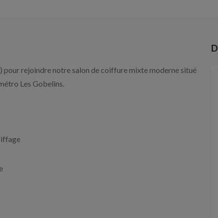
D
 pour rejoindre notre salon de coiffure mixte moderne situé
 métro Les Gobelins.
oiffage
e