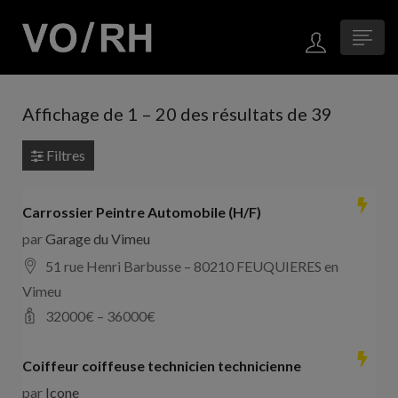
Affichage de
1
–
20
des résultats de 39
Filtres
Carrossier Peintre Automobile (H/F)
par
Garage du Vimeu
51 rue Henri Barbusse – 80210 FEUQUIERES en
Vimeu
32000
€ –
36000
€
Coiffeur coiffeuse technicien technicienne
par
Icone