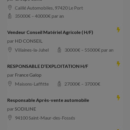
Caillé Automobiles, 97420 Le Port
35000
€ –
40000
€ par an
Vendeur Conseil Matériel Agricole ( H/F)
par
HD CONSEIL
Villaines-la-Juhel
30000
€ –
55000
€ par an
RESPONSABLE D’EXPLOITATION H/F
par
France Galop
Maisons-Laffitte
27000
€ –
37000
€
Responsable Après-vente automobile
par
SODILINE
94100 Saint-Maur-des-Fossés