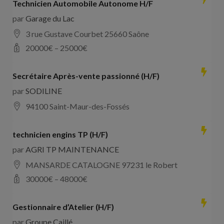
Technicien Automobile Autonome H/F
par
Garage du Lac
3 rue Gustave Courbet 25660 Saône
20000
€ –
25000
€
Secrétaire Après-vente passionné (H/F)
par
SODILINE
94100 Saint-Maur-des-Fossés
technicien engins TP (H/F)
par
AGRI TP MAINTENANCE
MANSARDE CATALOGNE 97231 le Robert
30000
€ –
48000
€
Gestionnaire d’Atelier (H/F)
par
Groupe Caillé