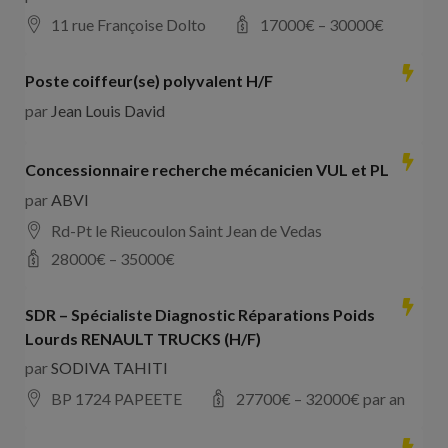
11 rue Françoise Dolto
17000
€ –
30000
€
Poste coiffeur(se) polyvalent H/F
par
Jean Louis David
Concessionnaire recherche mécanicien VUL et PL
par
ABVI
Rd-Pt le Rieucoulon Saint Jean de Vedas
28000
€ –
35000
€
SDR – Spécialiste Diagnostic Réparations Poids
Lourds RENAULT TRUCKS (H/F)
par
SODIVA TAHITI
BP 1724 PAPEETE
27700
€ –
32000
€ par an