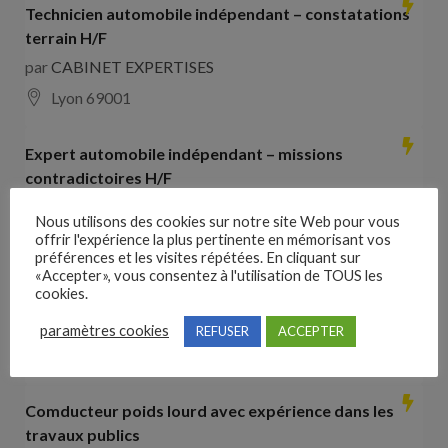
Technicien automobile indépendant – constatations
terrain H/F
par
CABINET EXPERTISES
Lyon 69001
Expert automobile indépendant – missions
contradictoires H/F
par
CABINET EXPERTISES
Nous utilisons des cookies sur notre site Web pour vous
Lyon 69001
offrir l'expérience la plus pertinente en mémorisant vos
préférences et les visites répétées. En cliquant sur
«Accepter», vous consentez à l'utilisation de TOUS les
Collaborateur comptable H/F
cookies.
par
Hays France
paramètres cookies
REFUSER
ACCEPTER
16000 Angoulême
28000
€ –
35000
€
Comducteur poids lourd avec expérience dans les
travaux publics