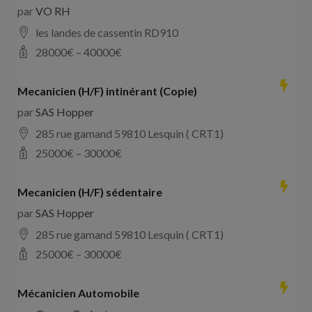
par
VO RH
les landes de cassentin RD910
28000
€ –
40000
€
Mecanicien (H/F) intinérant (Copie)
par
SAS Hopper
285 rue gamand 59810 Lesquin ( CRT1)
25000
€ –
30000
€
Mecanicien (H/F) sédentaire
par
SAS Hopper
285 rue gamand 59810 Lesquin ( CRT1)
25000
€ –
30000
€
Mécanicien Automobile