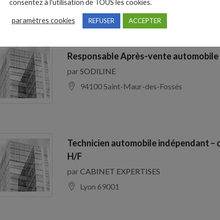
consentez à l'utilisation de TOUS les cookies.
paramètres cookies
REFUSER
ACCEPTER
Responsable Après-vente automobile
par
SODILINE
94100 Saint-Maur-des-Fossés
Technicien automobile indépendant – 
H/F
par
CABINET EXPERTISES
Lyon 69001