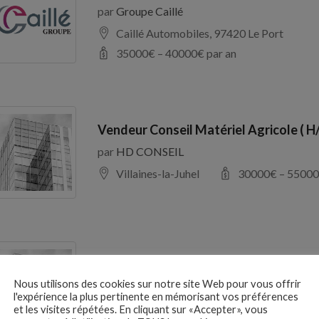
par
Groupe Caillé
Caillé Automobiles, 97420 Le Port
35000
€ –
40000
€ par an
Vendeur Conseil Matériel Agricole ( H
par
HD CONSEIL
Villaines-la-Juhel
30000
€ –
55000
RESPONSABLE D’EXPLOITATION H/F
Nous utilisons des cookies sur notre site Web pour vous offrir
par
France Galop
l'expérience la plus pertinente en mémorisant vos préférences
Maisons-Laffitte
27000
€ –
37000
et les visites répétées. En cliquant sur «Accepter», vous