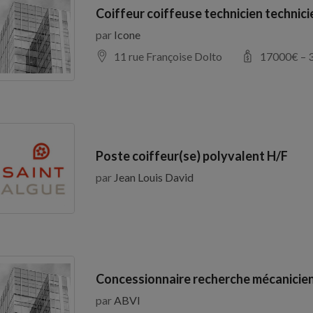
Coiffeur coiffeuse technicien technic
par
Icone
11 rue Françoise Dolto
17000
€ –
Poste coiffeur(se) polyvalent H/F
par
Jean Louis David
Concessionnaire recherche mécanicien
par
ABVI