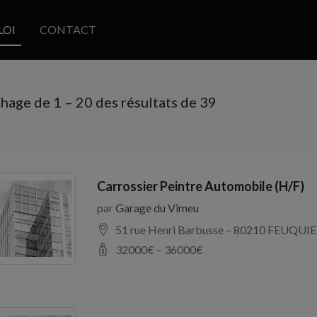
LOI
CONTACT
chage de
1
–
20
des résultats de 39
Carrossier Peintre Automobile (H/F)
par
Garage du Vimeu
51 rue Henri Barbusse – 80210 FEUQUIE
32000
€ –
36000
€