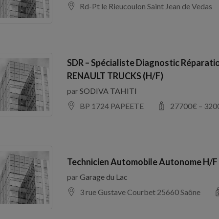
Rd-Pt le Rieucoulon Saint Jean de Vedas
SDR – Spécialiste Diagnostic Réparati
RENAULT TRUCKS (H/F)
par
SODIVA TAHITI
BP 1724 PAPEETE
27700
€ –
320
Technicien Automobile Autonome H/F
par
Garage du Lac
3 rue Gustave Courbet 25660 Saône