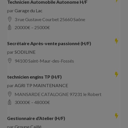
Technicien Automobile Autonome H/F
par
Garage du Lac
3 rue Gustave Courbet 25660 Saône
20000
€ –
25000
€
Secrétaire Après-vente passionné (H/F)
par
SODILINE
94100 Saint-Maur-des-Fossés
technicien engins TP (H/F)
par
AGRI TP MAINTENANCE
MANSARDE CATALOGNE 97231 le Robert
30000
€ –
48000
€
Gestionnaire d’Atelier (H/F)
par
Groupe Caillé