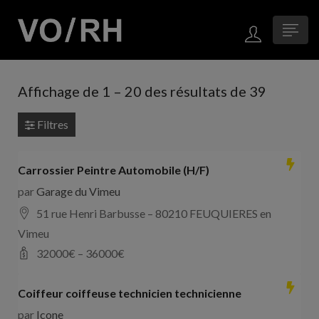
Affichage de
1
–
20
des résultats de 39
Filtres
Carrossier Peintre Automobile (H/F)
par
Garage du Vimeu
51 rue Henri Barbusse – 80210 FEUQUIERES en
Vimeu
32000
€ –
36000
€
Coiffeur coiffeuse technicien technicienne
par
Icone