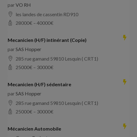
par
VO RH
les landes de cassentin RD910
28000
€ –
40000
€
Mecanicien (H/F) intinérant (Copie)
par
SAS Hopper
285 rue gamand 59810 Lesquin ( CRT1)
25000
€ –
30000
€
Mecanicien (H/F) sédentaire
par
SAS Hopper
285 rue gamand 59810 Lesquin ( CRT1)
25000
€ –
30000
€
Mécanicien Automobile