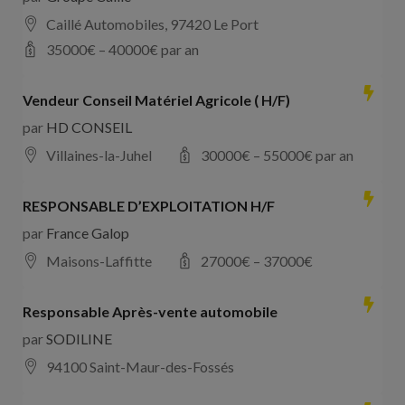
Caillé Automobiles, 97420 Le Port
35000
€ –
40000
€ par an
Vendeur Conseil Matériel Agricole ( H/F)
par
HD CONSEIL
Villaines-la-Juhel
30000
€ –
55000
€ par an
RESPONSABLE D’EXPLOITATION H/F
par
France Galop
Maisons-Laffitte
27000
€ –
37000
€
Responsable Après-vente automobile
par
SODILINE
94100 Saint-Maur-des-Fossés