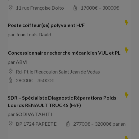
11 rue Françoise Dolto
17000
€ –
30000
€
Poste coiffeur(se) polyvalent H/F
par
Jean Louis David
Concessionnaire recherche mécanicien VUL et PL
par
ABVI
Rd-Pt le Rieucoulon Saint Jean de Vedas
28000
€ –
35000
€
SDR – Spécialiste Diagnostic Réparations Poids
Lourds RENAULT TRUCKS (H/F)
par
SODIVA TAHITI
BP 1724 PAPEETE
27700
€ –
32000
€ par an