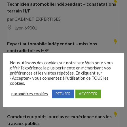
Technicien automobile indépendant – constatations
terrain H/F
par
CABINET EXPERTISES
Lyon 69001
Expert automobile indépendant – missions
contradictoires H/F
par
CABINET EXPERTISES
Nous utilisons des cookies sur notre site Web pour vous
Lyon 69001
offrir l'expérience la plus pertinente en mémorisant vos
préférences et les visites répétées. En cliquant sur
«Accepter», vous consentez à l'utilisation de TOUS les
Collaborateur comptable H/F
cookies.
par
Hays France
paramètres cookies
REFUSER
ACCEPTER
16000 Angoulême
28000
€ –
35000
€
Comducteur poids lourd avec expérience dans les
travaux publics