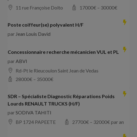
11 rue Françoise Dolto
17000
€ –
30000
€
Poste coiffeur(se) polyvalent H/F
par
Jean Louis David
Concessionnaire recherche mécanicien VUL et PL
par
ABVI
Rd-Pt le Rieucoulon Saint Jean de Vedas
28000
€ –
35000
€
SDR – Spécialiste Diagnostic Réparations Poids
Lourds RENAULT TRUCKS (H/F)
par
SODIVA TAHITI
BP 1724 PAPEETE
27700
€ –
32000
€ par an