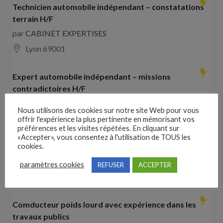
Technicien automobile indépendant – constatations
terrain H/F
par
CABINET EXPERTISES
Lyon 69001
Expert automobile indépendant – missions
contradictoires H/F
par
CABINET EXPERTISES
Nous utilisons des cookies sur notre site Web pour vous
Lyon 69001
offrir l'expérience la plus pertinente en mémorisant vos
préférences et les visites répétées. En cliquant sur
«Accepter», vous consentez à l'utilisation de TOUS les
Collaborateur comptable H/F
cookies.
par
Hays France
paramètres cookies
REFUSER
ACCEPTER
16000 Angoulême
28000
€ –
35000
€
Comducteur poids lourd avec expérience dans les
travaux publics