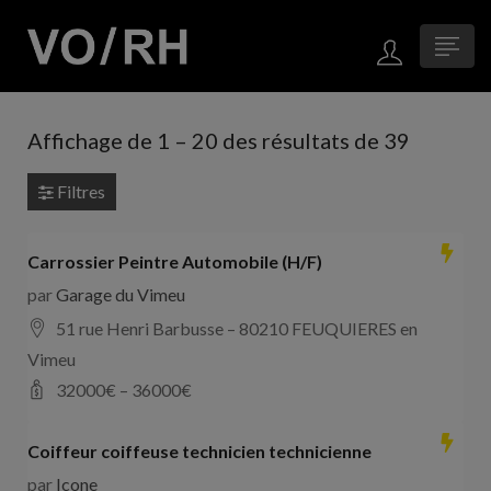
Affichage de
1
–
20
des résultats de 39
Filtres
Carrossier Peintre Automobile (H/F)
par
Garage du Vimeu
51 rue Henri Barbusse – 80210 FEUQUIERES en
Vimeu
32000
€ –
36000
€
Coiffeur coiffeuse technicien technicienne
par
Icone