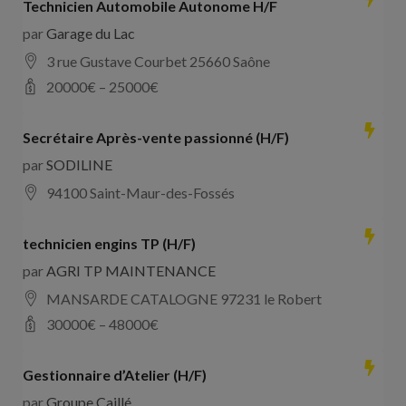
Technicien Automobile Autonome H/F
par
Garage du Lac
3 rue Gustave Courbet 25660 Saône
20000
€ –
25000
€
Secrétaire Après-vente passionné (H/F)
par
SODILINE
94100 Saint-Maur-des-Fossés
technicien engins TP (H/F)
par
AGRI TP MAINTENANCE
MANSARDE CATALOGNE 97231 le Robert
30000
€ –
48000
€
Gestionnaire d’Atelier (H/F)
par
Groupe Caillé