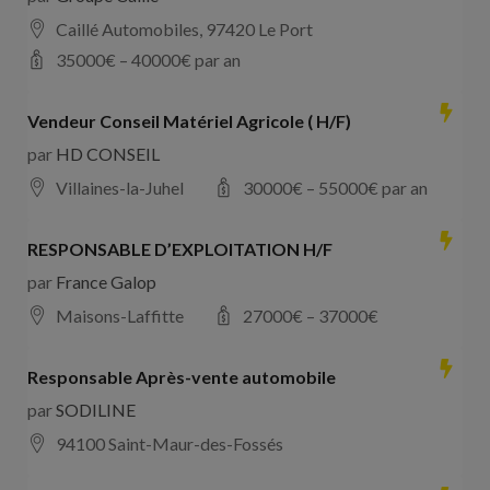
Caillé Automobiles, 97420 Le Port
35000
€ –
40000
€ par an
Vendeur Conseil Matériel Agricole ( H/F)
par
HD CONSEIL
Villaines-la-Juhel
30000
€ –
55000
€ par an
RESPONSABLE D’EXPLOITATION H/F
par
France Galop
Maisons-Laffitte
27000
€ –
37000
€
Responsable Après-vente automobile
par
SODILINE
94100 Saint-Maur-des-Fossés