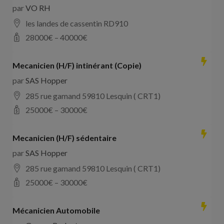
par
VO RH
les landes de cassentin RD910
28000
€ –
40000
€
Mecanicien (H/F) intinérant (Copie)
par
SAS Hopper
285 rue gamand 59810 Lesquin ( CRT1)
25000
€ –
30000
€
Mecanicien (H/F) sédentaire
par
SAS Hopper
285 rue gamand 59810 Lesquin ( CRT1)
25000
€ –
30000
€
Mécanicien Automobile