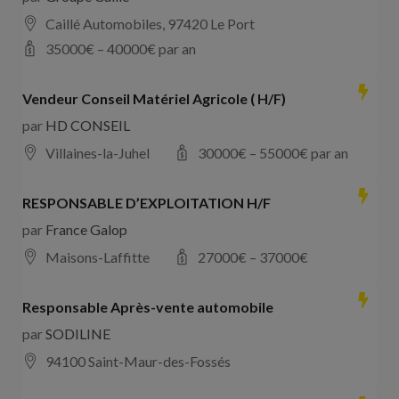
Caillé Automobiles, 97420 Le Port
35000
€ –
40000
€ par an
Vendeur Conseil Matériel Agricole ( H/F)
par
HD CONSEIL
Villaines-la-Juhel
30000
€ –
55000
€ par an
RESPONSABLE D’EXPLOITATION H/F
par
France Galop
Maisons-Laffitte
27000
€ –
37000
€
Responsable Après-vente automobile
par
SODILINE
94100 Saint-Maur-des-Fossés