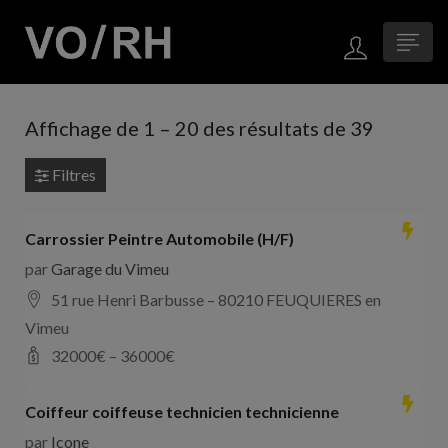
Affichage de
1
–
20
des résultats de 39
Filtres
Carrossier Peintre Automobile (H/F)
par
Garage du Vimeu
51 rue Henri Barbusse – 80210 FEUQUIERES en
Vimeu
32000
€ –
36000
€
Coiffeur coiffeuse technicien technicienne
par
Icone