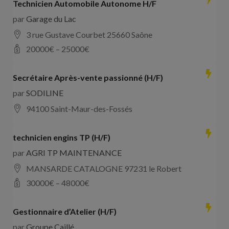
Technicien Automobile Autonome H/F
par
Garage du Lac
3 rue Gustave Courbet 25660 Saône
20000
€ –
25000
€
Secrétaire Après-vente passionné (H/F)
par
SODILINE
94100 Saint-Maur-des-Fossés
technicien engins TP (H/F)
par
AGRI TP MAINTENANCE
MANSARDE CATALOGNE 97231 le Robert
30000
€ –
48000
€
Gestionnaire d’Atelier (H/F)
par
Groupe Caillé