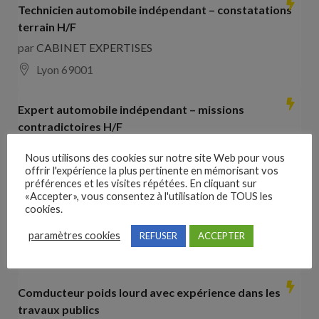
Technicien automobile indépendant – constatations
terrain H/F
par
CABINET EXPERTISES
Lyon 69001
Expert automobile indépendant – missions
contradictoires H/F
par
CABINET EXPERTISES
Nous utilisons des cookies sur notre site Web pour vous
Lyon 69001
offrir l'expérience la plus pertinente en mémorisant vos
préférences et les visites répétées. En cliquant sur
«Accepter», vous consentez à l'utilisation de TOUS les
Collaborateur comptable H/F
cookies.
par
Hays France
paramètres cookies
REFUSER
ACCEPTER
16000 Angoulême
28000
€ –
35000
€
Comducteur poids lourd avec expérience dans les
travaux publics