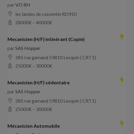
par
VO RH
les landes de cassentin RD910
28000
€ –
40000
€
Mecanicien (H/F) intinérant (Copie)
par
SAS Hopper
285 rue gamand 59810 Lesquin ( CRT1)
25000
€ –
30000
€
Mecanicien (H/F) sédentaire
par
SAS Hopper
285 rue gamand 59810 Lesquin ( CRT1)
25000
€ –
30000
€
Mécanicien Automobile