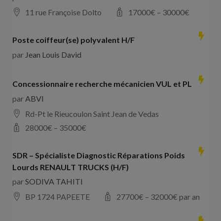
11 rue Françoise Dolto
17000
€ –
30000
€
Poste coiffeur(se) polyvalent H/F
par
Jean Louis David
Concessionnaire recherche mécanicien VUL et PL
par
ABVI
Rd-Pt le Rieucoulon Saint Jean de Vedas
28000
€ –
35000
€
SDR – Spécialiste Diagnostic Réparations Poids
Lourds RENAULT TRUCKS (H/F)
par
SODIVA TAHITI
BP 1724 PAPEETE
27700
€ –
32000
€ par an