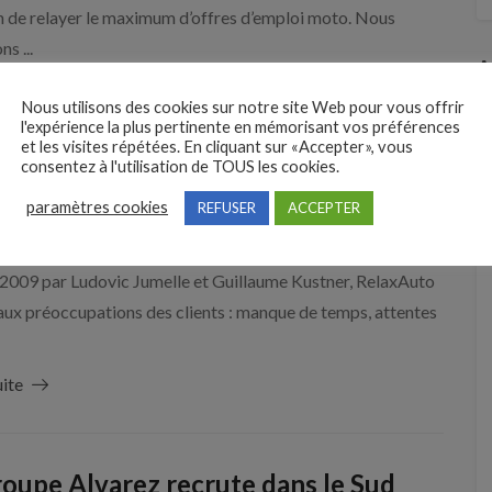
n de relayer le maximum d’offres d’emploi moto. Nous
s ...
A
uite
Nous utilisons des cookies sur notre site Web pour vous offrir
l'expérience la plus pertinente en mémorisant vos préférences
et les visites répétées. En cliquant sur «Accepter», vous
consentez à l'utilisation de TOUS les cookies.
Auto recrute ses futurs franchisés
paramètres cookies
REFUSER
ACCEPTER
oute la France
 2009 par Ludovic Jumelle et Guillaume Kustner, RelaxAuto
ux préoccupations des clients : manque de temps, attentes
uite
roupe Alvarez recrute dans le Sud