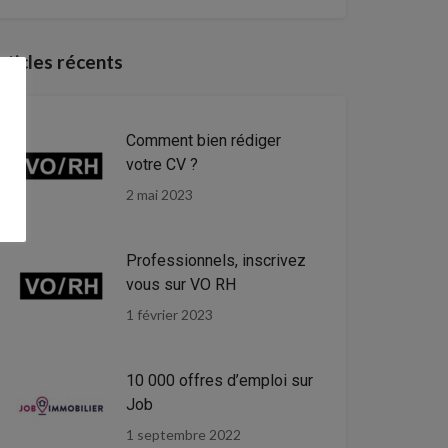
rticles récents
Comment bien rédiger
votre CV ?
2 mai 2023
Professionnels, inscrivez
vous sur VO RH
1 février 2023
10 000 offres d’emploi sur
Job
1 septembre 2022