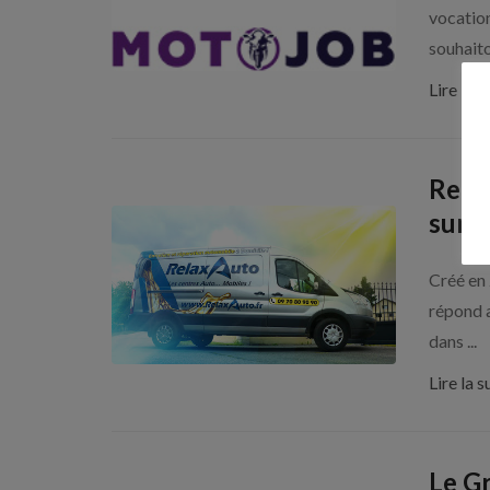
vocatio
souhaiton
Lire la s
Relax
sur t
Créé en
répond a
dans ...
Lire la s
Le G