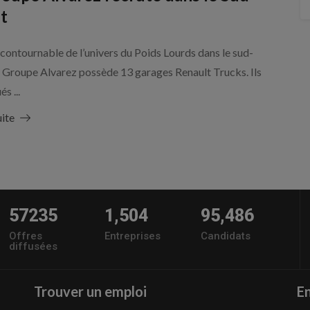
t
ncontournable de l’univers du Poids Lourds dans le sud-
e Groupe Alvarez possède 13 garages Renault Trucks. Ils
és ...
uite
57235
1,504
95,486
Offres
Entreprises
Candidats
diffusées
Trouver un emploi
En