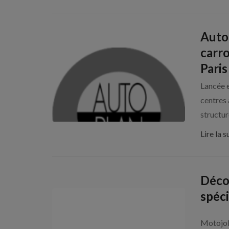
Auto
carro
Paris
Lancée e
centres 
structure
Lire la s
Déco
spéci
Motojob 